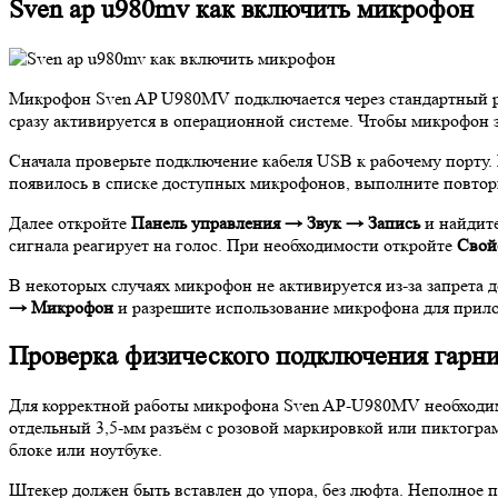
Sven ap u980mv как включить микрофон
Микрофон Sven AP U980MV подключается через стандартный р
сразу активируется в операционной системе. Чтобы микрофон з
Сначала проверьте подключение кабеля USB к рабочему порту.
появилось в списке доступных микрофонов, выполните повтор
Далее откройте
Панель управления → Звук → Запись
и найдит
сигнала реагирует на голос. При необходимости откройте
Свой
В некоторых случаях микрофон не активируется из-за запрета 
→ Микрофон
и разрешите использование микрофона для прило
Проверка физического подключения гарни
Для корректной работы микрофона Sven AP-U980MV необходимо
отдельный 3,5‑мм разъём с розовой маркировкой или пиктогр
блоке или ноутбуке.
Штекер должен быть вставлен до упора, без люфта. Неполное п