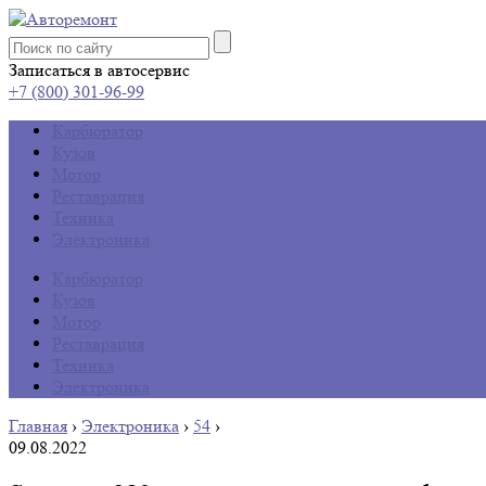
Записаться в автосервис
+7 (800) 301-96-99
Карбюратор
Кузов
Мотор
Реставрация
Техника
Электроника
Карбюратор
Кузов
Мотор
Реставрация
Техника
Электроника
Главная
›
Электроника
›
54
›
09.08.2022