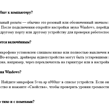
80mv к компьютеру?
льный разъём — обычно это розовый или обозначенный значком м
. После подключения откройте настройки звука Windows, перейди
 другому порту или другому устройству для проверки работоспо
жется включённым?
икрофона установлен слишком низко или полностью выключен в 
. Во-вторых, драйверы аудиоустройства могут быть устаревшими
на, например, через переключатель на гарнитуре или в настрой
ния Windows?
 Найдите микрофон Sven ap u980mv в списке устройств. Если он
ство и нажмите «Свойства», чтобы проверить уровни громкости
о тихо и с помехами?