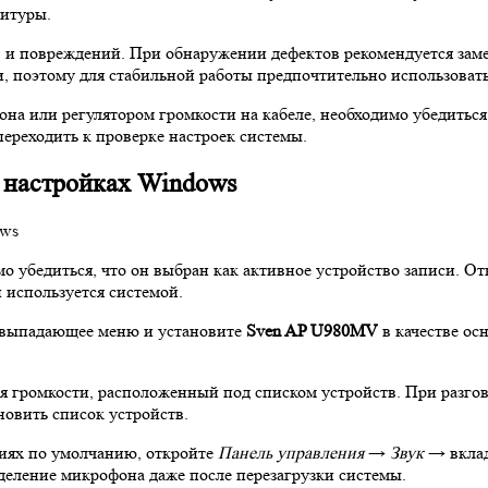
нитуры.
в и повреждений. При обнаружении дефектов рекомендуется заме
 поэтому для стабильной работы предпочтительно использовать
а или регулятором громкости на кабеле, необходимо убедиться,
ереходить к проверке настроек системы.
в настройках Windows
о убедиться, что он выбран как активное устройство записи. О
 используется системой.
а выпадающее меню и установите
Sven AP U980MV
в качестве ос
 громкости, расположенный под списком устройств. При разгово
новить список устройств.
иях по умолчанию, откройте
Панель управления
→
Звук
→ вкла
еделение микрофона даже после перезагрузки системы.