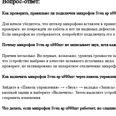
Вопрос-ответ:
Как проверить, правильно ли подключен микрофон Sven ap u9
Для начала убедитесь, что штекер микрофона вставлен в прави
проверьте, не повреждён ли кабель и нет ли видимых дефектов
Если микрофон не отображается, попробуйте подключить его к
Почему микрофон Sven ap u980mv не записывает звук, хотя ка
Причин несколько. Во-первых, возможно, уровень громкости м
что устройство выбрано в качестве активного источника звука
проверьте, не активировано ли аппаратное отключение микрофо
Как включить микрофон Sven ap u980mv через панель управле
Зайдите в «Панель управления» → «Звук» → вкладка «Запись».
кнопкой мыши и выберите «Включить». Затем выделите устрой
сохранить изменения.
Что делать, если микрофон Sven ap u980mv работает, но слышн