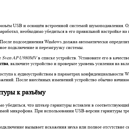
азъём USB и оснащён встроенной системой шумоподавления. Од
аработал, необходимо убедиться в его правильной настройке на
 После подсоединения Windows должна автоматически определить
ное подключение и перезагрузку системы.
е
Sven AP U980MV
в списке устройств. Установите его в качест
ства
, включите устройство и проверьте уровень усиления на вкл
доступа к аудиоустройствам в параметрах конфиденциальности W
жений. После внесённых изменений устройство обычно начинает
туры к разъёму
 убедиться, что штекер гарнитуры вставлен в соответствующий
аммой микрофона. При использовании USB‑версии гарнитуры тр
одключение вызывает искажения звука или полное отсутствие си