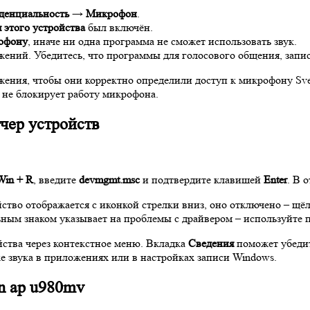
денциальность
→
Микрофон
.
 этого устройства
был включён.
рофону
, иначе ни одна программа не сможет использовать звук.
ений. Убедитесь, что программы для голосового общения, запи
жения, чтобы они корректно определили доступ к микрофону Sv
О не блокирует работу микрофона.
чер устройств
Win + R
, введите
devmgmt.msc
и подтвердите клавишей
Enter
. В 
ство отображается с иконкой стрелки вниз, оно отключено – щ
ьным знаком указывает на проблемы с драйвером – используйте
йства через контекстное меню. Вкладка
Сведения
поможет убедит
е звука в приложениях или в настройках записи Windows.
n ap u980mv