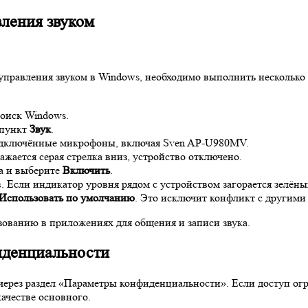
ления звуком
правления звуком в Windows, необходимо выполнить несколько 
оиск Windows.
 пункт
Звук
.
подключённые микрофоны, включая Sven AP-U980MV.
жается серая стрелка вниз, устройство отключено.
а и выберите
Включить
.
. Если индикатор уровня рядом с устройством загорается зелёны
Использовать по умолчанию
. Это исключит конфликт с другим
зованию в приложениях для общения и записи звука.
иденциальности
ерез раздел «Параметры конфиденциальности». Если доступ огр
ачестве основного.