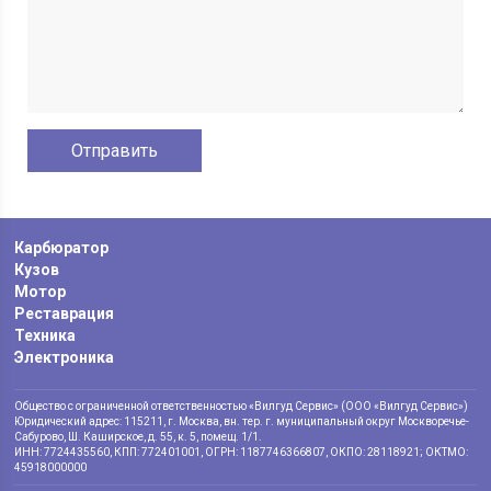
Карбюратор
Кузов
Мотор
Реставрация
Техника
Электроника
Общество с ограниченной ответственностью «Вилгуд Сервис» (ООО «Вилгуд Сервис»)
Юридический адрес: 115211, г. Москва, вн. тер. г. муниципальный округ Москворечье-
Сабурово, Ш. Каширское, д. 55, к. 5, помещ. 1/1.
ИНН: 7724435560, КПП: 772401001, ОГРН: 1187746366807, ОКПО: 28118921; ОКТМО:
45918000000