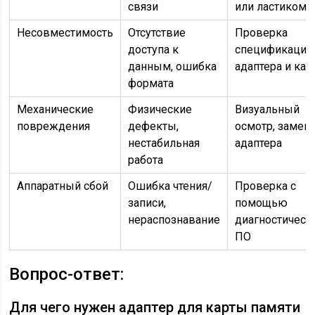
связи
или ластиком
Несовместимость
Отсутствие
Проверка
доступа к
спецификаций
данным, ошибка
адаптера и кар
формата
Механические
Физические
Визуальный
повреждения
дефекты,
осмотр, замен
нестабильная
адаптера
работа
Аппаратный сбой
Ошибка чтения/
Проверка с
записи,
помощью
нераспознавание
диагностическ
ПО
Вопрос-ответ:
Для чего нужен адаптер для карты памяти