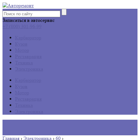
Записаться в автосервис
+7 (800) 301-96-99
Карбюратор
Кузов
Мотор
Реставрация
Техника
Электроника
Карбюратор
Кузов
Мотор
Реставрация
Техника
Электроника
Главная
›
Электроника
›
60
›