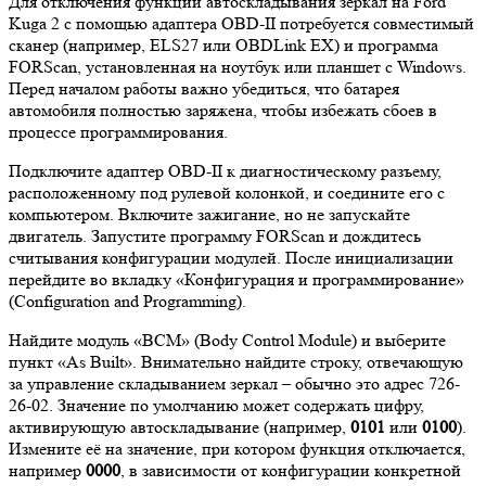
Для отключения функции автоскладывания зеркал на Ford
Kuga 2 с помощью адаптера OBD-II потребуется совместимый
сканер (например, ELS27 или OBDLink EX) и программа
FORScan, установленная на ноутбук или планшет с Windows.
Перед началом работы важно убедиться, что батарея
автомобиля полностью заряжена, чтобы избежать сбоев в
процессе программирования.
Подключите адаптер OBD-II к диагностическому разъему,
расположенному под рулевой колонкой, и соедините его с
компьютером. Включите зажигание, но не запускайте
двигатель. Запустите программу FORScan и дождитесь
считывания конфигурации модулей. После инициализации
перейдите во вкладку «Конфигурация и программирование»
(Configuration and Programming).
Найдите модуль «BCM» (Body Control Module) и выберите
пункт «As Built». Внимательно найдите строку, отвечающую
за управление складыванием зеркал – обычно это адрес 726-
26-02. Значение по умолчанию может содержать цифру,
активирующую автоскладывание (например,
0101
или
0100
).
Измените её на значение, при котором функция отключается,
например
0000
, в зависимости от конфигурации конкретной