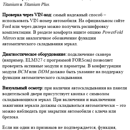
Titanium
и
Titanium Plus
.
Проверка через VIN-код:
самый надежный способ –
использовать VIN-номер автомобиля. На официальном сайте
Ford или через дилера можно получить расшифровку
комплектации. В разделе комфорта ищите опцию
PowerFold
Mirrors
или аналогичное обозначение функции
автоматического складывания зеркал.
Диагностическое оборудование:
подключение сканера
(например, ELM327 с программой FORScan) позволяет
проверить активные модули и параметры. В конфигурации
модуля
BCM
или
DDM
должно быть указание на поддержку
функции автоматического складывания.
Визуальный осмотр:
при наличии автоскладывания на панели
водительской двери присутствует кнопка с символом
складывающихся зеркал. При включении и выключении
зажигания зеркала должны складываться автоматически – это
можно наблюдать при закрытии автомобиля с ключа или
брелока.
Если ни один из признаков не подтверждается, функция,