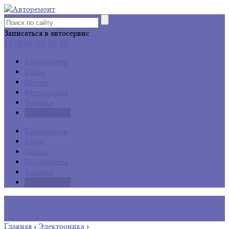
Записаться в автосервис
+7 (800) 301-96-99
Карбюратор
Кузов
Мотор
Реставрация
Техника
Электроника
Карбюратор
Кузов
Мотор
Реставрация
Техника
Электроника
Главная
›
Электроника
›