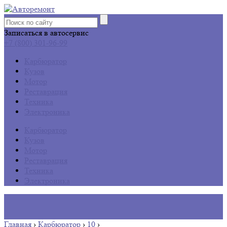
Записаться в автосервис
+7 (800) 301-96-99
Карбюратор
Кузов
Мотор
Реставрация
Техника
Электроника
Карбюратор
Кузов
Мотор
Реставрация
Техника
Электроника
Главная
›
Карбюратор
›
10
›