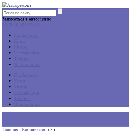
Записаться в автосервис
+7 (800) 301-96-99
Карбюратор
Кузов
Мотор
Реставрация
Техника
Электроника
Карбюратор
Кузов
Мотор
Реставрация
Техника
Электроника
Главная
›
Карбюратор
›
8
›