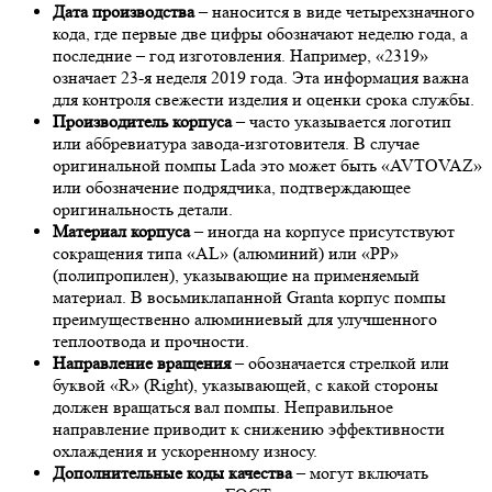
Дата производства
– наносится в виде четырехзначного
кода, где первые две цифры обозначают неделю года, а
последние – год изготовления. Например, «2319»
означает 23-я неделя 2019 года. Эта информация важна
для контроля свежести изделия и оценки срока службы.
Производитель корпуса
– часто указывается логотип
или аббревиатура завода-изготовителя. В случае
оригинальной помпы Lada это может быть «AVTOVAZ»
или обозначение подрядчика, подтверждающее
оригинальность детали.
Материал корпуса
– иногда на корпусе присутствуют
сокращения типа «AL» (алюминий) или «PP»
(полипропилен), указывающие на применяемый
материал. В восьмиклапанной Granta корпус помпы
преимущественно алюминиевый для улучшенного
теплоотвода и прочности.
Направление вращения
– обозначается стрелкой или
буквой «R» (Right), указывающей, с какой стороны
должен вращаться вал помпы. Неправильное
направление приводит к снижению эффективности
охлаждения и ускоренному износу.
Дополнительные коды качества
– могут включать