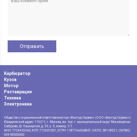
Карбюратор
Кузов
Мотор
Реставрация
Техника
Электроника
Общество с ограниченной ответственностью «Вилгуд Сервис» (ООО «Вилгуд Сервис»)
Юридический адрес: 115211, г. Москва, вн. тер. г. муниципальный округ Москворечье-
Сабурово, Ш. Каширское, д. 55, к. 5, помещ. 1/1.
ИНН: 7724435560, КПП: 772401001, ОГРН: 1187746366807, ОКПО: 28118921; ОКТМО:
45918000000