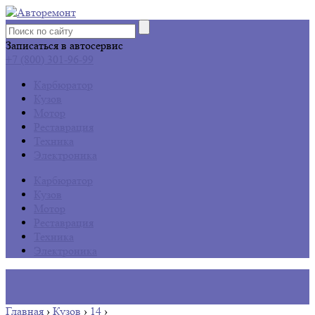
Записаться в автосервис
+7 (800) 301-96-99
Карбюратор
Кузов
Мотор
Реставрация
Техника
Электроника
Карбюратор
Кузов
Мотор
Реставрация
Техника
Электроника
Главная
›
Кузов
›
14
›