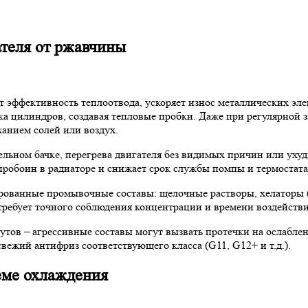
ателя от ржавчины
 эффективность теплоотвода, ускоряет износ металлических эле
лока цилиндров, создавая тепловые пробки. Даже при регулярно
жанием солей или воздух.
ельном бачке, перегрева двигателя без видимых причин или ухуд
робоин в радиаторе и снижает срок службы помпы и термостата
ованные промывочные составы: щелочные растворы, хелаторы (
ребует точного соблюдения концентрации и времени воздейств
утов – агрессивные составы могут вызвать протечки на ослабл
вежий антифриз соответствующего класса (G11, G12+ и т.д.).
еме охлаждения