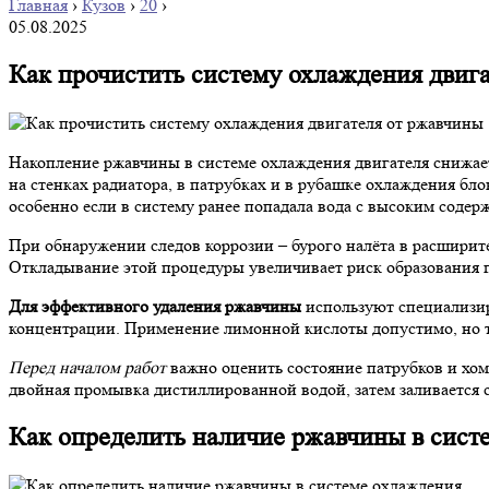
Главная
›
Кузов
›
20
›
05.08.2025
Как прочистить систему охлаждения двиг
Накопление ржавчины в системе охлаждения двигателя снижает
на стенках радиатора, в патрубках и в рубашке охлаждения б
особенно если в систему ранее попадала вода с высоким содер
При обнаружении следов коррозии – бурого налёта в расширит
Откладывание этой процедуры увеличивает риск образования п
Для эффективного удаления ржавчины
используют специализир
концентрации. Применение лимонной кислоты допустимо, но т
Перед началом работ
важно оценить состояние патрубков и хом
двойная промывка дистиллированной водой, затем заливается с
Как определить наличие ржавчины в сист