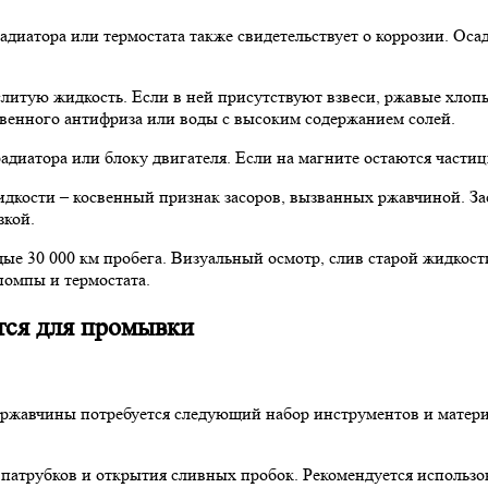
радиатора или термостата также свидетельствует о коррозии. Ос
слитую жидкость. Если в ней присутствуют взвеси, ржавые хлоп
твенного антифриза или воды с высоким содержанием солей.
адиатора или блоку двигателя. Если на магните остаются части
дкости – косвенный признак засоров, вызванных ржавчиной. За
зкой.
е 30 000 км пробега. Визуальный осмотр, слив старой жидкости
помпы и термостата.
тся для промывки
ржавчины потребуется следующий набор инструментов и матери
патрубков и открытия сливных пробок. Рекомендуется использов