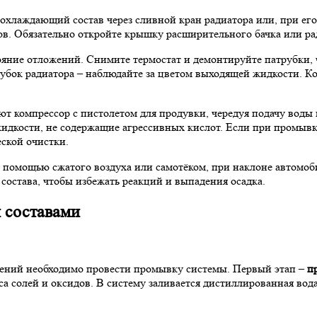
хлаждающий состав через сливной кран радиатора или, при его
в. Обязательно откройте крышку расширительного бачка или рад
яние отложений. Снимите термостат и демонтируйте патрубки, 
рубок радиатора – наблюдайте за цветом выходящей жидкости. К
т компрессор с пистолетом для продувки, чередуя подачу воды 
дкости, не содержащие агрессивных кислот. Если при промывке
еской очистки.
помощью сжатого воздуха или самотёком, при наклоне автомоби
остава, чтобы избежать реакций и выпадения осадка.
 составами
жений необходимо провести промывку системы. Первый этап –
п
а солей и оксидов. В систему заливается дистиллированная вода