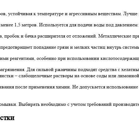
в, устойчивая к температуре и агрессивным веществам. Лучше 
енее 1,5 метров. Используется для подачи воды под давлением
, пробок и бачка расширителя от отложений. Металлические при
предотвращает попадание грязи и мелких частиц внутрь системы
кими реагентами, особенно при использовании кислотосодержа
загрязнения. Для сильной ржавчины подходят средства с хелатн
чистки – слабощелочные растворы на основе соды или лимонной
ивания после применения химии. Не допускается использование 
омывки. Выбирать необходимо с учетом требований производител
истки