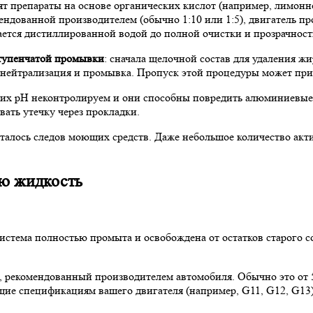
ят препараты на основе органических кислот (например, лимон
ендованной производителем (обычно 1:10 или 1:5), двигатель пр
вается дистиллированной водой до полной очистки и прозрачнос
тупенчатой промывки
: сначала щелочной состав для удаления ж
 нейтрализация и промывка. Пропуск этой процедуры может прив
к их pH неконтролируем и они способны повредить алюминиевые
ать утечку через прокладки.
осталось следов моющих средств. Даже небольшое количество ак
ю жидкость
истема полностью промыта и освобождена от остатков старого 
рекомендованный производителем автомобиля. Обычно это от 5 
ющие спецификациям вашего двигателя (например, G11, G12, G1