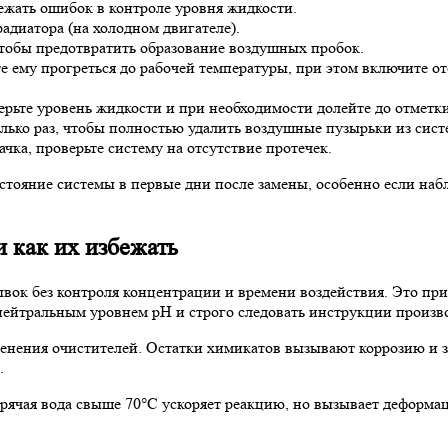
ежать ошибок в контроле уровня жидкости.
диатора (на холодном двигателе).
тобы предотвратить образование воздушных пробок.
те ему прогреться до рабочей температуры, при этом включите 
верьте уровень жидкости и при необходимости долейте до отмет
лько раз, чтобы полностью удалить воздушные пузырьки из сист
ка, проверьте систему на отсутствие протечек.
тояние системы в первые дни после замены, особенно если наб
 как их избежать
вок без контроля концентрации и времени воздействия. Это п
 нейтральным уровнем pH и строго следовать инструкции произв
менения очистителей. Остатки химикатов вызывают коррозию и 
.
ячая вода свыше 70°C ускоряет реакцию, но вызывает деформа