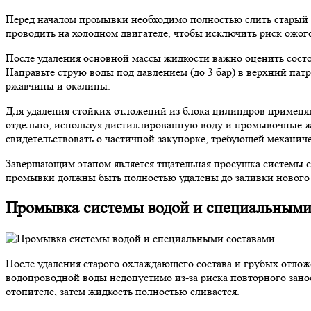
Перед началом промывки необходимо полностью слить старый о
проводить на холодном двигателе, чтобы исключить риск ожого
После удаления основной массы жидкости важно оценить состо
Направьте струю воды под давлением (до 3 бар) в верхний пат
ржавчины и окалины.
Для удаления стойких отложений из блока цилиндров применяю
отдельно, используя дистиллированную воду и промывочные жи
свидетельствовать о частичной закупорке, требующей механич
Завершающим этапом является тщательная просушка системы с 
промывки должны быть полностью удалены до заливки нового с
Промывка системы водой и специальными
После удаления старого охлаждающего состава и грубых отло
водопроводной воды недопустимо из-за риска повторного занос
отопителе, затем жидкость полностью сливается.