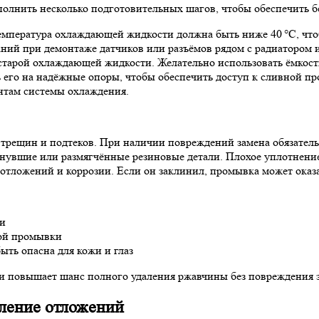
олнить несколько подготовительных шагов, чтобы обеспечить б
емпература охлаждающей жидкости должна быть ниже 40 °C, что
ний при демонтаже датчиков или разъёмов рядом с радиатором 
 старой охлаждающей жидкости. Желательно использовать ёмкость
 его на надёжные опоры, чтобы обеспечить доступ к сливной пр
ентам системы охлаждения.
 трещин и подтеков. При наличии повреждений замена обязатель
снувшие или размягчённые резиновые детали. Плохое уплотнени
 отложений и коррозии. Если он заклинил, промывка может оказа
ти
кой промывки
ыть опасна для кожи и глаз
 и повышает шанс полного удаления ржавчины без повреждения 
аление отложений