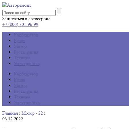
Записаться в автосервис
+7 (800) 301-96-99
Карбюратор
Кузов
Мотор
Реставрация
Техника
Электроника
Карбюратор
Кузов
Мотор
Реставрация
Техника
Электроника
Главная
›
Мотор
›
22
›
03.12.2022