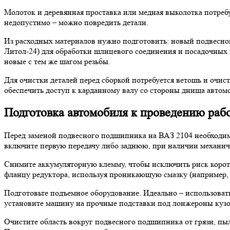
Молоток и деревянная проставка или медная выколотка потреб
недопустимо – можно повредить детали.
Из расходных материалов нужно подготовить: новый подвесной
Литол-24) для обработки шлицевого соединения и посадочных м
новые с тем же шагом резьбы.
Для очистки деталей перед сборкой потребуется ветошь и очис
обеспечить доступ к карданному валу со стороны днища автом
Подготовка автомобиля к проведению раб
Перед заменой подвесного подшипника на ВАЗ 2104 необходим
включите первую передачу либо заднюю, при наличии механиче
Снимите аккумуляторную клемму, чтобы исключить риск коротк
фланцу редуктора, используя проникающую смазку (например, 
Подготовьте подъемное оборудование. Идеально – использова
установите машину на прочные подставки под лонжероны кузов
Очистите область вокруг подвесного подшипника от грязи, пыл