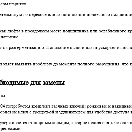
осом шариков.
етельствуют о перекосе или заклинивании подвесного подшипни
нак люфта в посадочном месте подшипника или ослабленного к
нагрузке.
 на разгерметизацию. Попадание пыли и влаги ускоряет износ 
воляет выявить проблему до момента полного разрушения, что 
бходимые для замены
4 потребуется комплект гаечных ключей: рожковые и накидные р
орцевой ключ с трещоткой и удлинителем для удобства доступа 
держивается стопорным кольцом, которое нельзя снять без спец
крепежами.