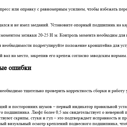
пресс или оправку с равномерным усилием, чтобы избежать пер
ался и не имел заеданий. Установите опорный подшипник на кар
 моментом затяжки 20-25 Н·м. Контроль момента необходим для
ри необходимости подрегулируйте положение кронштейна для ус
 вал на место, закрепив его крепеж согласно заводским нормам.
ные ошибки
еобходимо тщательно проверить корректность сборки и работу 
раций и посторонних шумов – первый индикатор правильной уст
о подшипника. Люфт более 0,5 мм свидетельствует о неверной п
ствуют скрипы, стуки и гул – это подтверждает исправность и п
ный визуальный осмотр креплений подвесного подшипника, что