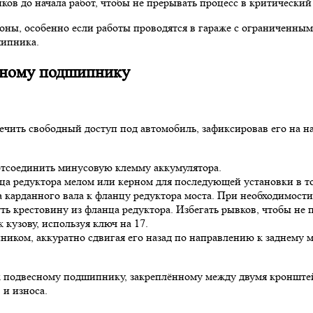
ов до начала работ, чтобы не прерывать процесс в критический
оны, особенно если работы проводятся в гараже с ограниченным
шипника.
есному подшипнику
ечить свободный доступ под автомобиль, зафиксировав его на н
 отсоединить минусовую клемму аккумулятора.
ца редуктора мелом или керном для последующей установки в т
а карданного вала к фланцу редуктора моста. При необходимос
ть крестовину из фланца редуктора. Избегать рывков, чтобы не
кузову, используя ключ на 17.
иком, аккуратно сдвигая его назад по направлению к заднему м
к подвесному подшипнику, закреплённому между двумя кронштей
и износа.