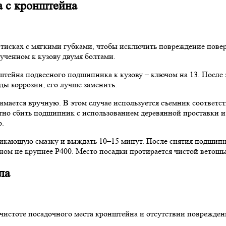
а с кронштейна
в тисках с мягкими губками, чтобы исключить повреждение пов
ученном к кузову двумя болтами.
тейна подвесного подшипника к кузову – ключом на 13. После 
ды коррозии, его лучше заменить.
мается вручную. В этом случае используется съемник соответс
ратно сбить подшипник с использованием деревянной проставки и
о.
икающую смазку и выждать 10–15 минут. После снятия подшипни
ном не крупнее P400. Место посадки протирается чистой ветошь
ла
чистоте посадочного места кронштейна и отсутствии поврежден