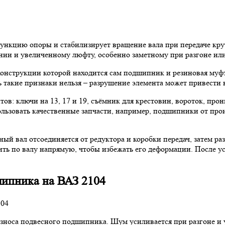
кцию опоры и стабилизирует вращение вала при передаче крутя
ии и увеличенному люфту, особенно заметному при разгоне ил
конструкции которой находится сам подшипник и резиновая муфт
ь такие признаки нельзя – разрушение элемента может привести
тов: ключи на 13, 17 и 19, съёмник для крестовин, вороток, п
льзовать качественные запчасти, например, подшипники от про
ый вал отсоединяется от редуктора и коробки передач, затем р
 бить по валу напрямую, чтобы избежать его деформации. После
шипника на ВАЗ 2104
зноса подвесного подшипника. Шум усиливается при разгоне и у