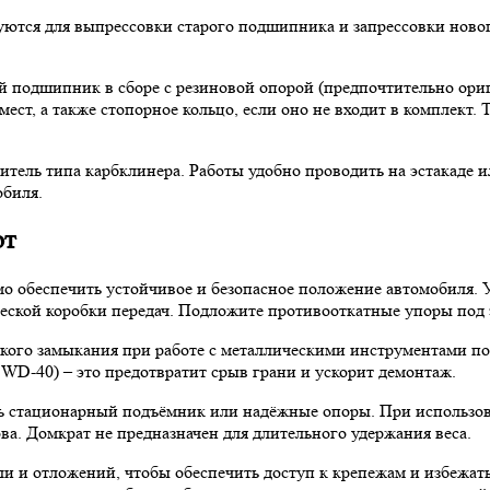
уются для выпрессовки старого подшипника и запрессовки ново
 подшипник в сборе с резиновой опорой (предпочтительно ориг
ест, а также стопорное кольцо, если оно не входит в комплект.
титель типа карбклинера. Работы удобно проводить на эстакаде
обиля.
от
о обеспечить устойчивое и безопасное положение автомобиля. 
ской коробки передач. Подложите противооткатные упоры под з
ого замыкания при работе с металлическими инструментами под
WD-40) – это предотвратит срыв грани и ускорит демонтаж.
ть стационарный подъёмник или надёжные опоры. При использов
а. Домкрат не предназначен для длительного удержания веса.
и и отложений, чтобы обеспечить доступ к крепежам и избежать