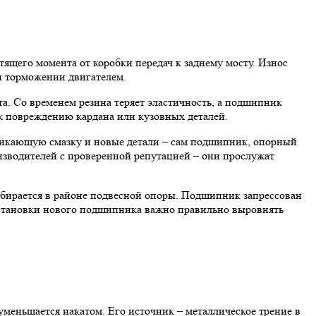
щего момента от коробки передач к заднему мосту. Износ
и торможении двигателем.
а. Со временем резина теряет эластичность, а подшипник
 к повреждению кардана или кузовных деталей.
роникающую смазку и новые детали – сам подшипник, опорный
изводителей с проверенной репутацией – они прослужат
азбирается в районе подвесной опоры. Подшипник запрессован
 установки нового подшипника важно правильно выровнять
меньшается накатом. Его источник – металлическое трение в