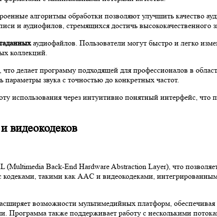
троенные алгоритмы обработки позволяют улучшить качество ау
писи и аудиофилов, стремящихся достичь высококачественного з
етаданных
аудиофайлов. Пользователи могут быстро и легко изме
ых коллекций.
, что делает программу подходящей для профессионалов в обла
ь параметры звука с точностью до конкретных частот.
оту использования через интуитивно понятный интерфейс, что п
 и видеокодеков
(Multimedia Back-End Hardware Abstraction Layer), что позвол
с кодеками, такими как AAC и видеокодеками, интегрированными
 расширяет возможности мультимедийных платформ, обеспечивая
ами. Программа также поддерживает работу с несколькими поток