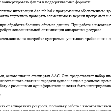
но конвертировать файлы в поддерживаемые форматы.
попытке интеграции Aac mb hal с программным обеспечением, т
важно тщательно проверять совместимость версий программы и 
 при обработке больших объёмов данных. При работе с высоко
требует дополнительной оптимизации аппаратных ресурсов.
омендациям по настройке программы, учитывать требования к с
ами, основанная на стандартах AAC. Она предоставляет набор и
ественного сжатия и передачи аудио и видео в реальном времен
аботу с различными аудиоформатами и может быть интегрирова
?
сть от аппаратных ресурсов, поскольку работа с высококачеств
и совместимости при попытке интеграции с устаревшими устро