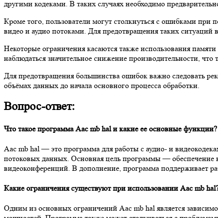
другими кодеками. В таких случаях необходимо предваритель
Кроме того, пользователи могут столкнуться с ошибками при 
видео и аудио потоками. Для предотвращения таких ситуаций 
Некоторые ограничения касаются также использования памяти
наблюдаться значительное снижение производительности, что 
Для предотвращения большинства ошибок важно следовать рек
объёмах данных до начала основного процесса обработки.
Вопрос-ответ:
Что такое программа Aac mb hal и какие ее основные функции?
Aac mb hal — это программа для работы с аудио- и видеокодек
потоковых данных. Основная цель программы — обеспечение кач
видеоконференций. В дополнение, программа поддерживает р
Какие ограничения существуют при использовании Aac mb hal
Одним из основных ограничений Aac mb hal является зависимо
мощностей. Программа также может сталкиваться с проблемам