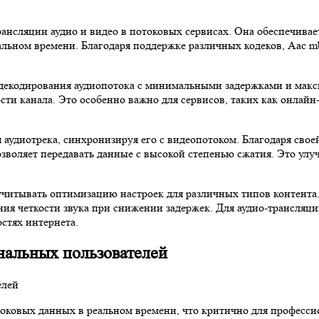
рансляции аудио и видео в потоковых сервисах. Она обеспечива
льном времени. Благодаря поддержке различных кодеков, Aac mb
и декодирования аудиопотока с минимальными задержками и макс
сти канала. Это особенно важно для сервисов, таких как онлай
я аудиотрека, синхронизируя его с видеопотоком. Благодаря сво
зволяет передавать данные с высокой степенью сжатия. Это улу
 учитывать оптимизацию настроек для различных типов контент
ения четкости звука при снижении задержек. Для аудио-трансляц
стях интернета.
альных пользователей
токовых данных в реальном времени, что критично для професс