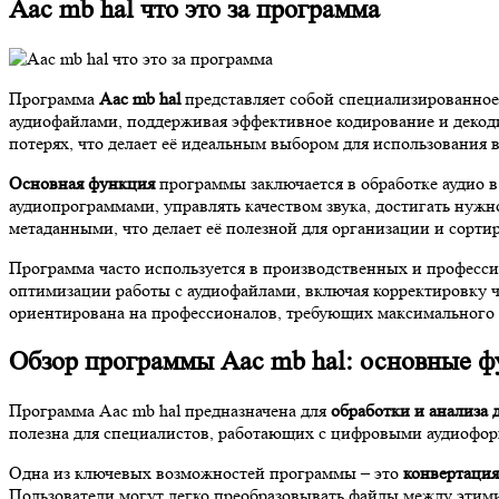
Aac mb hal что это за программа
Программа
Aac mb hal
представляет собой специализированное
аудиофайлами, поддерживая эффективное кодирование и декод
потерях, что делает её идеальным выбором для использования в
Основная функция
программы заключается в обработке аудио 
аудиопрограммами, управлять качеством звука, достигать нужн
метаданными, что делает её полезной для организации и сорти
Программа часто используется в производственных и професси
оптимизации работы с аудиофайлами, включая корректировку ч
ориентирована на профессионалов, требующих максимального к
Обзор программы Aac mb hal: основные 
Программа Aac mb hal предназначена для
обработки и анализа
полезна для специалистов, работающих с цифровыми аудиоформ
Одна из ключевых возможностей программы – это
конвертация
Пользователи могут легко преобразовывать файлы между этим