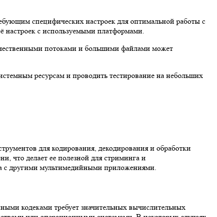
ребующим специфических настроек для оптимальной работы с
её настроек с используемыми платформами.
качественными потоками и большими файлами может
истемным ресурсам и проводить тестирование на небольших
нструментов для кодирования, декодирования и обработки
и, что делает ее полезной для стриминга и
на с другими мультимедийными приложениями.
енными кодеками требует значительных вычислительных
йствами или операционными системами. В некоторых случаях