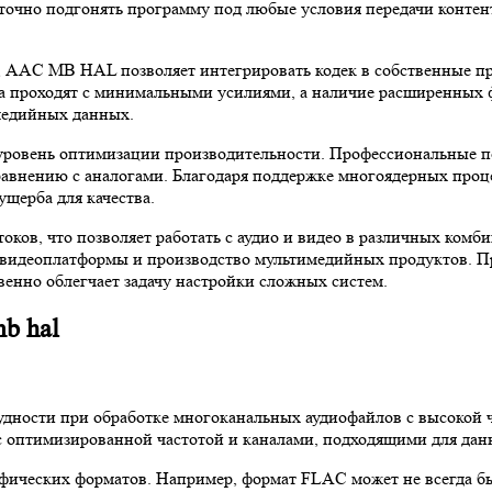
 точно подгонять программу под любые условия передачи контен
й, AAC MB HAL позволяет интегрировать кодек в собственные п
ка проходят с минимальными усилиями, а наличие расширенных
медийных данных.
 уровень оптимизации производительности. Профессиональные 
равнению с аналогами. Благодаря поддержке многоядерных проц
ущерба для качества.
ов, что позволяет работать с аудио и видео в различных комб
е, видеоплатформы и производство мультимедийных продуктов. 
венно облегчает задачу настройки сложных систем.
b hal
рудности при обработке многоканальных аудиофайлов с высокой 
ы с оптимизированной частотой и каналами, подходящими для да
фических форматов. Например, формат FLAC может не всегда бы