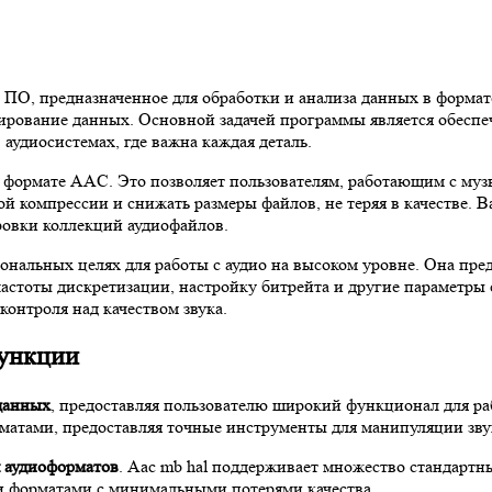
 ПО, предназначенное для обработки и анализа данных в форма
ирование данных. Основной задачей программы является обеспе
 аудиосистемах, где важна каждая деталь.
в формате AAC. Это позволяет пользователям, работающим с м
ой компрессии и снижать размеры файлов, не теряя в качестве. 
ровки коллекций аудиофайлов.
ональных целях для работы с аудио на высоком уровне. Она пре
астоты дискретизации, настройку битрейта и другие параметры 
онтроля над качеством звука.
функции
 данных
, предоставляя пользователю широкий функционал для ра
атами, предоставляя точные инструменты для манипуляции звук
 аудиоформатов
. Aac mb hal поддерживает множество стандартн
и форматами с минимальными потерями качества.