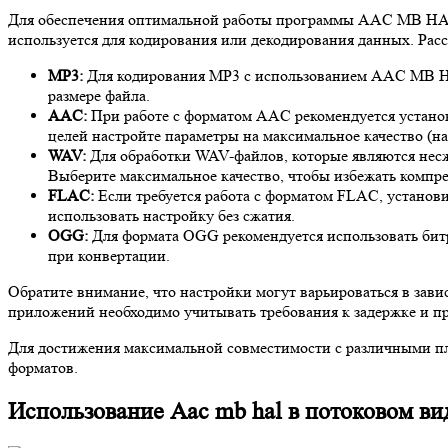
Для обеспечения оптимальной работы программы AAC MB HAL 
используется для кодирования или декодирования данных. Рас
MP3:
Для кодирования MP3 с использованием AAC MB HAL 
размере файла.
AAC:
При работе с форматом AAC рекомендуется установ
целей настройте параметры на максимальное качество (на
WAV:
Для обработки WAV-файлов, которые являются несжа
Выберите максимальное качество, чтобы избежать компре
FLAC:
Если требуется работа с форматом FLAC, установи
использовать настройку без сжатия.
OGG:
Для формата OGG рекомендуется использовать битр
при конвертации.
Обратите внимание, что настройки могут варьироваться в зави
приложений необходимо учитывать требования к задержке и п
Для достижения максимальной совместимости с различными пла
форматов.
Использование Aac mb hal в потоковом ви