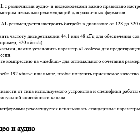
с различными аудио- и видеокодеками важно правильно настрои
смотрим несколько рекомендаций для различных форматов:
рекомендуется настроить битрейт в диапазоне от 128 до 320 к
ить частоту дискретизации 44.1 или 48 кГц для обеспечения с
пример, 320 кбит/с).
тыми, важно установить параметр «Lossless» для предотвращен
ссии.
те компрессию на «medium» для оптимального сочетания размера
ейт 192 кбит/с или выше, чтобы получить приемлемое качество
симости от типа используемого устройства и специфики работы 
ропускной способности канала.
тформами рекомендуется использовать стандартные параметры, т
део и аудио