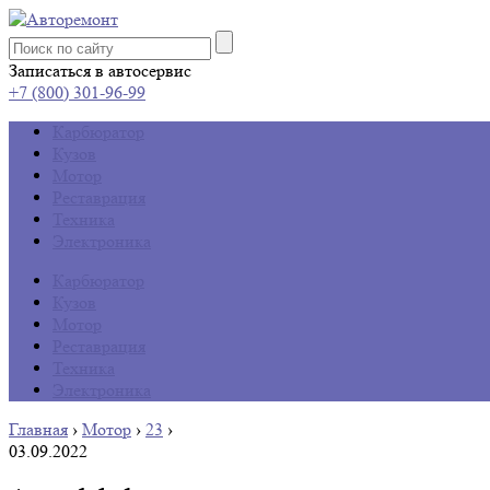
Записаться в автосервис
+7 (800) 301-96-99
Карбюратор
Кузов
Мотор
Реставрация
Техника
Электроника
Карбюратор
Кузов
Мотор
Реставрация
Техника
Электроника
Главная
›
Мотор
›
23
›
03.09.2022