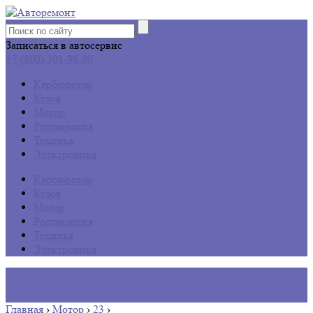
Записаться в автосервис
+7 (800) 301-96-99
Карбюратор
Кузов
Мотор
Реставрация
Техника
Электроника
Карбюратор
Кузов
Мотор
Реставрация
Техника
Электроника
Главная
›
Мотор
›
23
›