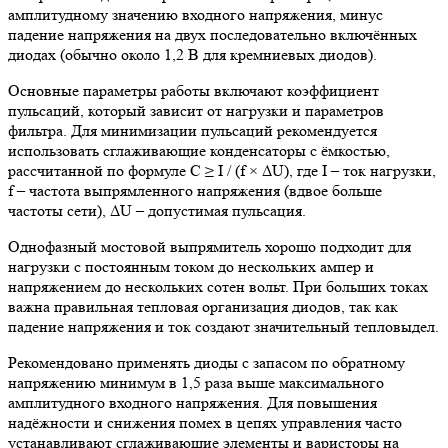
амплитудному значению входного напряжения, минус
падение напряжения на двух последовательно включённых
диодах (обычно около 1,2 В для кремниевых диодов).
Основные параметры работы включают коэффициент
пульсаций, который зависит от нагрузки и параметров
фильтра. Для минимизации пульсаций рекомендуется
использовать сглаживающие конденсаторы с ёмкостью,
рассчитанной по формуле C ≥ I / (f × ΔU), где I – ток нагрузки,
f – частота выпрямленного напряжения (вдвое больше
частоты сети), ΔU – допустимая пульсация.
Однофазный мостовой выпрямитель хорошо подходит для
нагрузки с постоянным током до нескольких ампер и
напряжением до нескольких сотен вольт. При больших токах
важна правильная тепловая организация диодов, так как
падение напряжения и ток создают значительный тепловыдел.
Рекомендовано применять диоды с запасом по обратному
напряжению минимум в 1,5 раза выше максимального
амплитудного входного напряжения. Для повышения
надёжности и снижения помех в цепях управления часто
устанавливают сглаживающие элементы и варисторы на