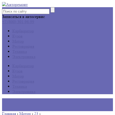
Записаться в автосервис
+7 (800) 301-96-99
Карбюратор
Кузов
Мотор
Реставрация
Техника
Электроника
Карбюратор
Кузов
Мотор
Реставрация
Техника
Электроника
Главная
›
Мотор
›
23
›