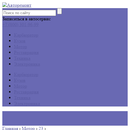
Записаться в автосервис
+7 (800) 301-96-99
Карбюратор
Кузов
Мотор
Реставрация
Техника
Электроника
Карбюратор
Кузов
Мотор
Реставрация
Техника
Электроника
Главная
›
Мотор
›
23
›