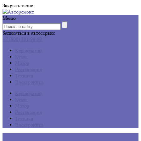
Закрыть меню
Меню
Записаться в автосервис
+7 (800) 301-96-99
Карбюратор
Кузов
Мотор
Реставрация
Техника
Электроника
Карбюратор
Кузов
Мотор
Реставрация
Техника
Электроника