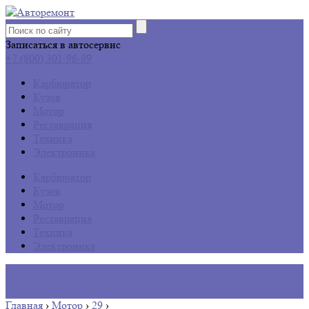
Записаться в автосервис
+7 (800) 301-96-99
Карбюратор
Кузов
Мотор
Реставрация
Техника
Электроника
Карбюратор
Кузов
Мотор
Реставрация
Техника
Электроника
Главная
›
Мотор
›
29
›