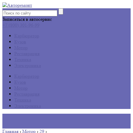
Записаться в автосервис
+7 (800) 301-96-99
Карбюратор
Кузов
Мотор
Реставрация
Техника
Электроника
Карбюратор
Кузов
Мотор
Реставрация
Техника
Электроника
Главная
›
Мотор
›
29
›