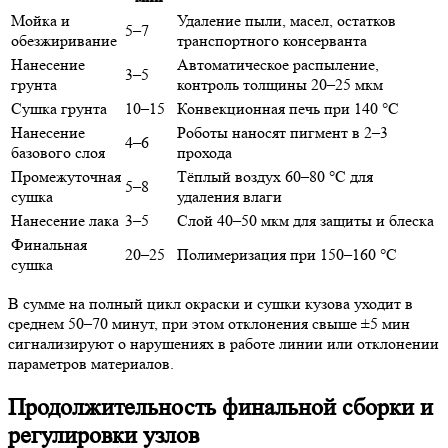
Мойка и
Удаление пыли, масел, остатков
5–7
обезжиривание
транспортного консерванта
Нанесение
Автоматическое распыление,
3–5
грунта
контроль толщины 20–25 мкм
Сушка грунта
10–15
Конвекционная печь при 140 °C
Нанесение
Роботы наносят пигмент в 2–3
4–6
базового слоя
прохода
Промежуточная
Тёплый воздух 60–80 °C для
5–8
сушка
удаления влаги
Нанесение лака
3–5
Слой 40–50 мкм для защиты и блеска
Финальная
20–25
Полимеризация при 150–160 °C
сушка
В сумме на полный цикл окраски и сушки кузова уходит в
среднем 50–70 минут, при этом отклонения свыше ±5 мин
сигнализируют о нарушениях в работе линии или отклонении
параметров материалов.
Продолжительность финальной сборки и
регулировки узлов