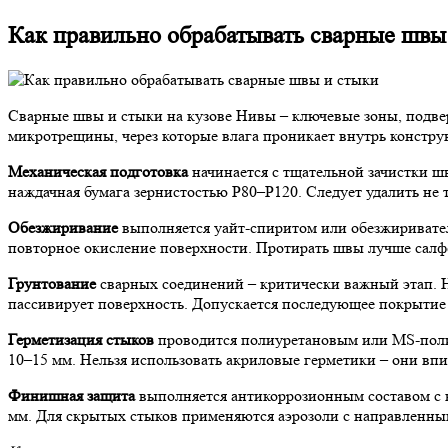
Как правильно обрабатывать сварные швы
Сварные швы и стыки на кузове Нивы – ключевые зоны, подвер
микротрещины, через которые влага проникает внутрь констру
Механическая подготовка
начинается с тщательной зачистки шв
наждачная бумага зернистостью P80–P120. Следует удалить не т
Обезжиривание
выполняется уайт-спиритом или обезжиривателе
повторное окисление поверхности. Протирать швы лучше салф
Грунтование
сварных соединений – критически важный этап. На
пассивирует поверхность. Допускается последующее покрытие 
Герметизация стыков
проводится полиуретановым или MS-поли
10–15 мм. Нельзя использовать акриловые герметики – они впи
Финишная защита
выполняется антикоррозионным составом с в
мм. Для скрытых стыков применяются аэрозоли с направленным