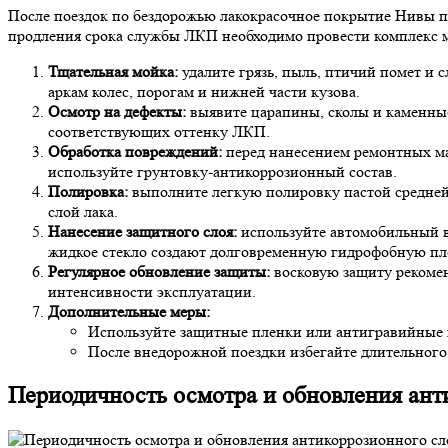
После поездок по бездорожью лакокрасочное покрытие Нивы п
продления срока службы ЛКП необходимо провести комплекс м
Тщательная мойка:
удалите грязь, пыль, птичий помет и
аркам колес, порогам и нижней части кузова.
Осмотр на дефекты:
выявите царапины, сколы и каменны
соответствующих оттенку ЛКП.
Обработка повреждений:
перед нанесением ремонтных ма
используйте грунтовку-антикоррозионный состав.
Полировка:
выполните легкую полировку пастой средней 
слой лака.
Нанесение защитного слоя:
используйте автомобильный во
жидкое стекло создают долговременную гидрофобную пле
Регулярное обновление защиты:
восковую защиту рекомен
интенсивности эксплуатации.
Дополнительные меры:
Используйте защитные пленки или антигравийные п
После внедорожной поездки избегайте длительного
Периодичность осмотра и обновления ант