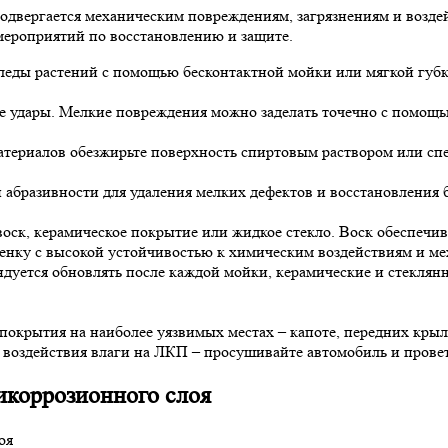
одвергается механическим повреждениям, загрязнениям и возде
ероприятий по восстановлению и защите.
 следы растений с помощью бесконтактной мойки или мягкой гу
е удары. Мелкие повреждения можно заделать точечно с помощ
териалов обезжирьте поверхность спиртовым раствором или сп
абразивности для удаления мелких дефектов и восстановления бл
ск, керамическое покрытие или жидкое стекло. Воск обеспечив
нку с высокой устойчивостью к химическим воздействиям и ме
дуется обновлять после каждой мойки, керамические и стеклянны
окрытия на наиболее уязвимых местах – капоте, передних крыл
 воздействия влаги на ЛКП – просушивайте автомобиль и провет
икоррозионного слоя