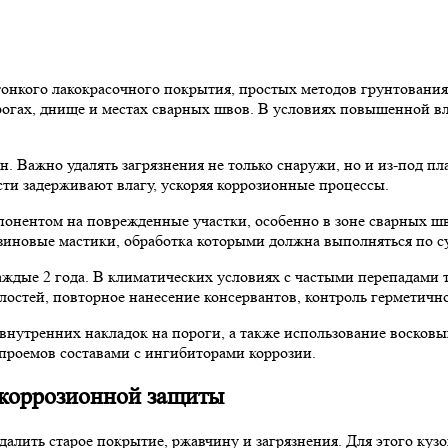
тонкого лакокрасочного покрытия, простых методов грунтования
рогах, днище и местах сварных швов. В условиях повышенной в
н. Важно удалять загрязнения не только снаружи, но и из-под п
сти задерживают влагу, ускоряя коррозионные процессы.
понентом на поврежденные участки, особенно в зоне сварных ш
зиновые мастики, обработка которыми должна выполняться по с
аждые 2 года. В климатических условиях с частыми перепадами
остей, повторное нанесение консервантов, контроль герметично
нутренних накладок на пороги, а также использование восковых
проемов составами с ингибиторами коррозии.
икоррозионной защиты
алить старое покрытие, ржавчину и загрязнения. Для этого ку