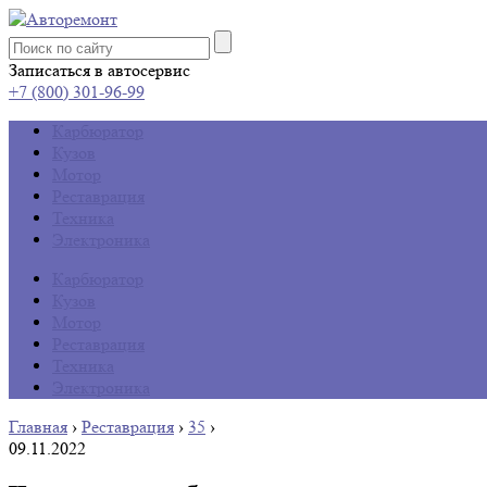
Записаться в автосервис
+7 (800) 301-96-99
Карбюратор
Кузов
Мотор
Реставрация
Техника
Электроника
Карбюратор
Кузов
Мотор
Реставрация
Техника
Электроника
Главная
›
Реставрация
›
35
›
09.11.2022