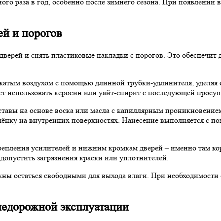
ого раза в год, особенно после зимнего сезона. При появлении
ей и порогов
ерей и снять пластиковые накладки с порогов. Это обеспечит д
жатым воздухом с помощью длинной трубки-удлинителя, уделяя 
ует использовать керосин или уайт-спирит с последующей просу
тавы на основе воска или масла с капиллярным проникновением,
нку на внутренних поверхностях. Нанесение выполняется с пом
репления усилителей и нижним кромкам дверей – именно там кор
допустить загрязнения краски или уплотнителей.
жны остаться свободными для выхода влаги. При необходимости
недорожной эксплуатации