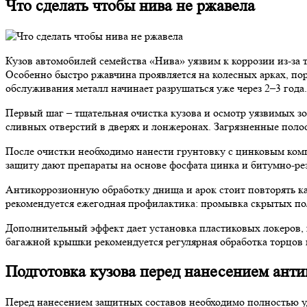
Что сделать чтобы нива не ржавела
Кузов автомобилей семейства «Нива» уязвим к коррозии из-за 
Особенно быстро ржавчина проявляется на колесных арках, по
обслуживания металл начинает разрушаться уже через 2–3 года.
Первый шаг – тщательная очистка кузова и осмотр уязвимых зо
сливных отверстий в дверях и лонжеронах. Загрязненные поло
После очистки необходимо нанести грунтовку с цинковым ком
защиту дают препараты на основе фосфата цинка и битумно-ре
Антикоррозионную обработку днища и арок стоит повторять к
рекомендуется ежегодная профилактика: промывка скрытых пол
Дополнительный эффект дает установка пластиковых локеров, в
багажной крышки рекомендуется регулярная обработка торцов 
Подготовка кузова перед нанесением ант
Перед нанесением защитных составов необходимо полностью уд