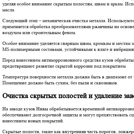
уделяя особое внимание скрытым полостям, швам и аркам. Испо
масла.
Следующий этап – механическая очистка металла. Используют
применяется обработка преобразователями ржавчины на основ
воздухом или строительным феном.
Особое внимание уделяется сварным швам, кромкам и местам з
MS-полимерными составами, устойчивыми к влаге и вибрация
Перед нанесением антикоррозионного средства кузов обрабат
предотвращают развитие скрытой коррозии под покрытием.
Температура поверхности металла должна быть в диапазоне от 
Помещение должно быть сухим, без пыли и сквозняков.
Очистка скрытых полостей и удаление за
На заводе кузов Нивы обрабатывается временной антикоррози
обеспечивают долгосрочной защиты и могут препятствовать с
нанесением новых покрытий.
Скрытые полости, такие как внутренняя часть порогов, лонже