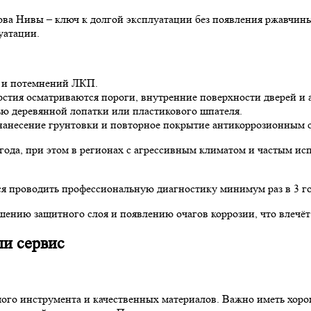
ова Нивы – ключ к долгой эксплуатации без появления ржавчин
уатации.
й и потемнений ЛКП.
стия осматриваются пороги, внутренние поверхности дверей и а
ю деревянной лопатки или пластикового шпателя.
нанесение грунтовки и повторное покрытие антикоррозионным с
 года, при этом в регионах с агрессивным климатом и частым ис
я проводить профессиональную диагностику минимум раз в 3 го
ению защитного слоя и появлению очагов коррозии, что влечёт
ли сервис
ого инструмента и качественных материалов. Важно иметь хоро