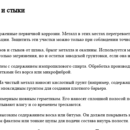
 и стыки
женные первичной коррозии. Металл в этих местах перегреваетс
кции. Защитить эти участки можно только при соблюдении точн
ов и стыков от шлака, брызг металла и окалины. Используется ме
олько загрязнения, но и остатки заводской грунтовки, если она 
м с содержанием изопропилового спирта. Обработка производитс
етками без ворса или микрофиброй.
 чистый металл наносят кислотный грунт (например, содержащи
эпоксидным грунтом для создания плотного барьера.
мерным шовным герметиком. Его наносят сплошной полосой по
тывают влагу и со временем трескаются.
ысоким содержанием воска или битума. Он должен покрывать не
 факелом или тонкие щупы для подачи состава внутрь полости.