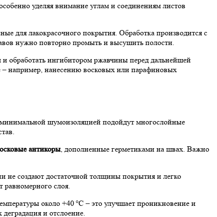
 особенно уделяя внимание углам и соединениям листов
ные для лакокрасочного покрытия. Обработка производится с
тавов нужно повторно промыть и высушить полости.
ом и обработать ингибитором ржавчины перед дальнейшей
ке – например, нанесению восковых или парафиновых
с минимальной шумоизоляцией подойдут многослойные
тав.
осковые антикоры
, дополненные герметиками на швах. Важно
ни не создают достаточной толщины покрытия и легко
т равномерного слоя.
емпературы около +40 °C – это улучшает проникновение и
 деградация и отслоение.