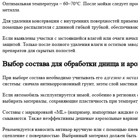
Оптимальная температура – 60–70°C. После мойки следует про
металла.
Для удаления консервации с внутренних поверхностей применя
помощью распылителя с длинной гибкой трубкой, обеспечиваю
Если выявлены участки с застоявшейся влагой или очаги нача
защитой. Только после полного удаления влаги и остатков за
препаратов для скрытых полостей.
Выбор состава для обработки днища и аро
При выборе состава необходимо учитывать его
адгезию к мета
системы: сначала антикоррозионный грунт, затем слой мастик
Если автомобиль эксплуатируется зимой, особенно в регионах
выбирать материалы, сохраняющие пластичность при температ
Составы с маркировкой «ML» (например, импортные жидкие сос
смываются. Также неэффективны дешевые аэрозольные вариант
Рекомендуется наносить антикор вручную или с помощью пневм
сцепление с поверхностью. Выбранный материал должен быть 