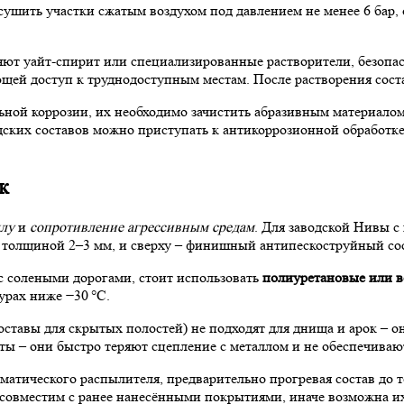
сушить участки сжатым воздухом под давлением не менее 6 бар,
ют уайт-спирит или специализированные растворители, безопас
щей доступ к труднодоступным местам. После растворения сос
льной коррозии, их необходимо зачистить абразивным материал
водских составов можно приступать к антикоррозионной обработ
к
ллу
и
сопротивление агрессивным средам
. Для заводской Нивы 
и толщиной 2–3 мм, и сверху – финишный антипескоструйный сос
 с солеными дорогами, стоит использовать
полиуретановые или в
урах ниже −30 °C.
тавы для скрытых полостей) не подходят для днища и арок – о
ы – они быстро теряют сцепление с металлом и не обеспечиваю
атического распылителя, предварительно прогревая состав до т
совместим с ранее нанесёнными покрытиями, иначе возможна их