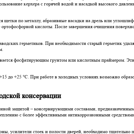
льзование керхера с горячей водой и насадкой высокого давлен
ся щетки по металлу, абразивные насадки на дрель или углошл
е ортофосфорной кислоты. После завершения очищения поверхн
аводских герметиков. При необходимости старый герметик удал
м.
ывается фосфатирующим грунтом или кислотным праймером. Эти
+15 до +25 °C. При работе в холодных условиях возможно образ
водской консервации
онной защитой – консервирующими составами, предназначенным
цеплению с более эффективными антикоррозионными средствами.
роны, усилители стоек и полости дверей, необходимо тщательно