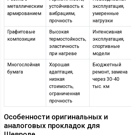
металлическим
устойчивость к
эксплуатация,
армированием
вибрациям,
умеренные
прочность
нагрузки
Графитовые
Высокая
Интенсивная
композиции
термостойкость,
эксплуатация,
эластичность
спортивные
при нагреве
модели
Многослойная
Хорошая
Бюджетный
бумага
адаптация,
ремонт, замена
низкая
через 30-40
стоимость,
тыс. км
ограниченная
прочность
Особенности оригинальных и
аналоговых прокладок для
Шевроле