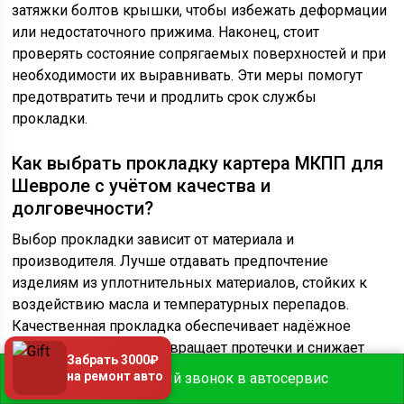
затяжки болтов крышки, чтобы избежать деформации
или недостаточного прижима. Наконец, стоит
проверять состояние сопрягаемых поверхностей и при
необходимости их выравнивать. Эти меры помогут
предотвратить течи и продлить срок службы
прокладки.
Как выбрать прокладку картера МКПП для
Шевроле с учётом качества и
долговечности?
Выбор прокладки зависит от материала и
производителя. Лучше отдавать предпочтение
изделиям из уплотнительных материалов, стойких к
воздействию масла и температурных перепадов.
Качественная прокладка обеспечивает надёжное
уплотнение, что предотвращает протечки и снижает
Забрать 3000₽
риск повреждения коробки передач. Обратите
на ремонт авто
Бесплатный звонок в автосервис
внимание на наличие точных размеров и формы,