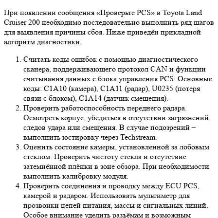
При появлении сообщения «Проверьте PCS» в Toyota Land
Cruiser 200 необходимо последовательно выполнить ряд шагов
для выявления причины сбоя. Ниже приведён прикладной
алгоритм диагностики.
Считать коды ошибок с помощью диагностического
сканера, поддерживающего протокол CAN и функции
считывания данных с блока управления PCS. Основные
коды: C1A10 (камера), C1A11 (радар), U0235 (потеря
связи с блоком), C1A14 (датчик смещения).
Проверить работоспособность переднего радара.
Осмотреть корпус, убедиться в отсутствии загрязнений,
следов удара или смещения. В случае подозрений –
выполнить юстировку через Techstream.
Оценить состояние камеры, установленной за лобовым
стеклом. Проверить чистоту стекла и отсутствие
затемнённой плёнки в зоне обзора. При необходимости
выполнить калибровку модуля.
Проверить соединения и проводку между ECU PCS,
камерой и радаром. Использовать мультиметр для
прозвонки цепей питания, массы и сигнальных линий.
Особое внимание уделить разъёмам и возможным