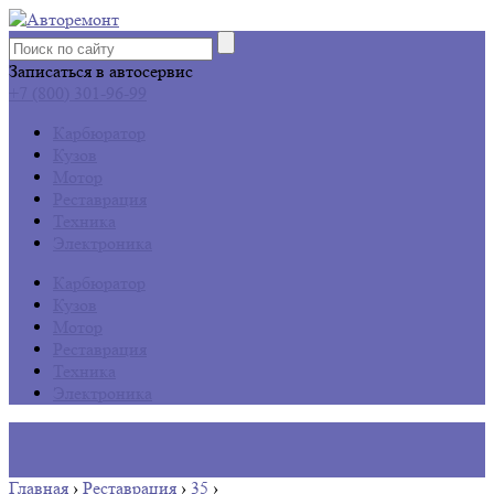
Записаться в автосервис
+7 (800) 301-96-99
Карбюратор
Кузов
Мотор
Реставрация
Техника
Электроника
Карбюратор
Кузов
Мотор
Реставрация
Техника
Электроника
Главная
›
Реставрация
›
35
›