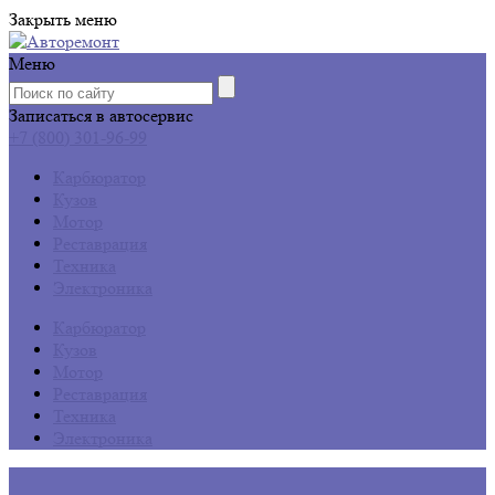
Закрыть меню
Меню
Записаться в автосервис
+7 (800) 301-96-99
Карбюратор
Кузов
Мотор
Реставрация
Техника
Электроника
Карбюратор
Кузов
Мотор
Реставрация
Техника
Электроника