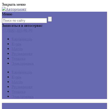
Закрыть меню
Меню
Записаться в автосервис
+7 (800) 301-96-99
Карбюратор
Кузов
Мотор
Реставрация
Техника
Электроника
Карбюратор
Кузов
Мотор
Реставрация
Техника
Электроника