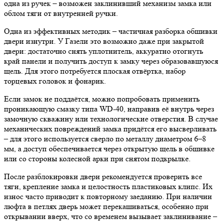
одна из ручек – возможен заклинивший механизм замка или
облом тяги от внутренней ручки.
Одна из эффективных методик – частичная разборка обшивки
двери изнутри. У Газели это возможно даже при закрытой
двери: достаточно снять уплотнитель, аккуратно отогнуть
край панели и получить доступ к замку через образовавшуюся
щель. Для этого потребуется плоская отвёртка, набор
торцевых головок и фонарик.
Если замок не поддаётся, можно попробовать применить
проникающую смазку типа WD-40, направив её внутрь через
замочную скважину или технологические отверстия. В случае
механических повреждений замка придётся его высверливать
– для этого используется сверло по металлу диаметром 6–8
мм, а доступ обеспечивается через открытую щель в обшивке
или со стороны колесной арки при снятом подкрылке.
После разблокировки двери рекомендуется проверить все
тяги, крепление замка и целостность пластиковых клипс. Их
износ часто приводит к повторному заеданию. При наличии
люфта в петлях дверь может перекашиваться, особенно при
открывании вверх, что со временем вызывает заклинивание –