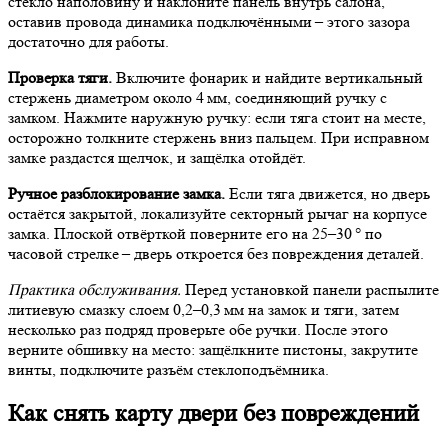
стекло наполовину и наклоните панель внутрь салона,
оставив провода динамика подключёнными – этого зазора
достаточно для работы.
Проверка тяги.
Включите фонарик и найдите вертикальный
стержень диаметром около 4 мм, соединяющий ручку с
замком. Нажмите наружную ручку: если тяга стоит на месте,
осторожно толкните стержень вниз пальцем. При исправном
замке раздастся щелчок, и защёлка отойдёт.
Ручное разблокирование замка.
Если тяга движется, но дверь
остаётся закрытой, локализуйте секторный рычаг на корпусе
замка. Плоской отвёрткой поверните его на 25–30 ° по
часовой стрелке – дверь откроется без повреждения деталей.
Практика обслуживания.
Перед установкой панели распылите
литиевую смазку слоем 0,2–0,3 мм на замок и тяги, затем
несколько раз подряд проверьте обе ручки. После этого
верните обшивку на место: защёлкните пистоны, закрутите
винты, подключите разъём стеклоподъёмника.
Как снять карту двери без повреждений