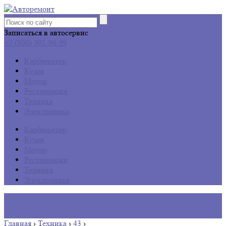
Записаться в автосервис
+7 (800) 301-96-99
Карбюратор
Кузов
Мотор
Реставрация
Техника
Электроника
Карбюратор
Кузов
Мотор
Реставрация
Техника
Электроника
Главная
›
Техника
›
43
›