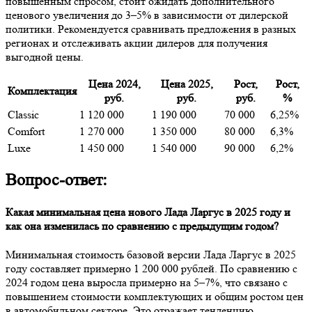
повышенным спросом, стоит ожидать дополнительного
ценового увеличения до 3–5% в зависимости от дилерской
политики. Рекомендуется сравнивать предложения в разных
регионах и отслеживать акции дилеров для получения
выгодной цены.
Цена 2024,
Цена 2025,
Рост,
Рост,
Комплектация
руб.
руб.
руб.
%
Classic
1 120 000
1 190 000
70 000
6,25%
Comfort
1 270 000
1 350 000
80 000
6,3%
Luxe
1 450 000
1 540 000
90 000
6,2%
Вопрос-ответ:
Какая минимальная цена нового Лада Ларгус в 2025 году и
как она изменилась по сравнению с предыдущим годом?
Минимальная стоимость базовой версии Лада Ларгус в 2025
году составляет примерно 1 200 000 рублей. По сравнению с
2024 годом цена выросла примерно на 5–7%, что связано с
повышением стоимости комплектующих и общим ростом цен
в автомобильном секторе. Это отражает тенденцию