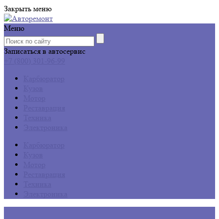
Закрыть меню
Меню
Записаться в автосервис
+7 (800) 301-96-99
Карбюратор
Кузов
Мотор
Реставрация
Техника
Электроника
Карбюратор
Кузов
Мотор
Реставрация
Техника
Электроника