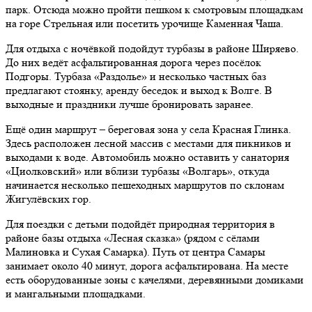
парк. Отсюда можно пройти пешком к смотровым площадкам
на горе Стрельная или посетить урочище Каменная Чаша.
Для отдыха с ночёвкой подойдут турбазы в районе Ширяево.
До них ведёт асфальтированная дорога через посёлок
Подгоры. Турбаза «Раздолье» и несколько частных баз
предлагают стоянку, аренду беседок и выход к Волге. В
выходные и праздники лучше бронировать заранее.
Ещё один маршрут – береговая зона у села Красная Глинка.
Здесь расположен лесной массив с местами для пикников и
выходами к воде. Автомобиль можно оставить у санатория
«Циолковский» или вблизи турбазы «Волгарь», откуда
начинается несколько пешеходных маршрутов по склонам
Жигулёвских гор.
Для поездки с детьми подойдёт природная территория в
районе базы отдыха «Лесная сказка» (рядом с сёлами
Малиновка и Сухая Самарка). Путь от центра Самары
занимает около 40 минут, дорога асфальтирована. На месте
есть оборудованные зоны с качелями, деревянными домиками
и мангальными площадками.