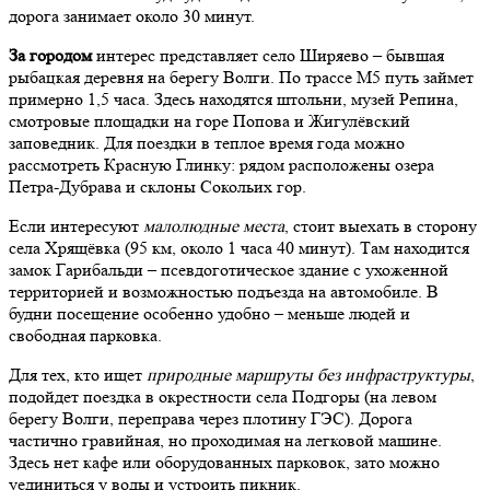
дорога занимает около 30 минут.
За городом
интерес представляет село Ширяево – бывшая
рыбацкая деревня на берегу Волги. По трассе М5 путь займет
примерно 1,5 часа. Здесь находятся штольни, музей Репина,
смотровые площадки на горе Попова и Жигулёвский
заповедник. Для поездки в теплое время года можно
рассмотреть Красную Глинку: рядом расположены озера
Петра-Дубрава и склоны Сокольих гор.
Если интересуют
малолюдные места
, стоит выехать в сторону
села Хрящёвка (95 км, около 1 часа 40 минут). Там находится
замок Гарибальди – псевдоготическое здание с ухоженной
территорией и возможностью подъезда на автомобиле. В
будни посещение особенно удобно – меньше людей и
свободная парковка.
Для тех, кто ищет
природные маршруты без инфраструктуры
,
подойдет поездка в окрестности села Подгоры (на левом
берегу Волги, переправа через плотину ГЭС). Дорога
частично гравийная, но проходимая на легковой машине.
Здесь нет кафе или оборудованных парковок, зато можно
уединиться у воды и устроить пикник.