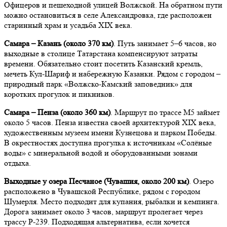
Офицеров и пешеходной улицей Волжской. На обратном пути
можно остановиться в селе Александровка, где расположен
старинный храм и усадьба XIX века.
Самара – Казань (около 370 км)
. Путь занимает 5–6 часов, но
выходные в столице Татарстана компенсируют затраты
времени. Обязательно стоит посетить Казанский кремль,
мечеть Кул-Шариф и набережную Казанки. Рядом с городом –
природный парк «Волжско-Камский заповедник» для
коротких прогулок и пикников.
Самара – Пенза (около 360 км)
. Маршрут по трассе М5 займет
около 5 часов. Пенза известна своей архитектурой XIX века,
художественным музеем имени Кузнецова и парком Победы.
В окрестностях доступна прогулка к источникам «Солёные
воды» с минеральной водой и оборудованными зонами
отдыха.
Выходные у озера Песчаное (Чувашия, около 200 км)
. Озеро
расположено в Чувашской Республике, рядом с городом
Шумерля. Место подходит для купания, рыбалки и кемпинга.
Дорога занимает около 3 часов, маршрут пролегает через
трассу Р-239. Подходящая альтернатива, если хочется