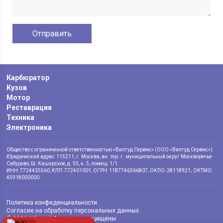
Карбюратор
Кузов
Мотор
Реставрация
Техника
Электроника
Общество с ограниченной ответственностью «Вилгуд Сервис» (ООО «Вилгуд Сервис»)
Юридический адрес: 115211, г. Москва, вн. тер. г. муниципальный округ Москворечье-
Сабурово, Ш. Каширское, д. 55, к. 5, помещ. 1/1.
ИНН: 7724435560, КПП: 772401001, ОГРН: 1187746366807, ОКПО: 28118921; ОКТМО:
45918000000
Политика конфиденциальности
Согласие на обработку персональных данных
© 2026 Wilgood. Все права защищены