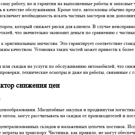
о саму работу, но и гарантии на выполненные работы и запасные 
ть в качестве обслуживания. Кроме того, автосалоны обычно пр
сключает необходимость искать частных мастеров или дополнит
ктором, который снижает риски для клиента. В случае неисправ
талей, что значительно экономит деньги по сравнению с частным
к оригинальным запчастям. Это гарантирует соответствие станда
зким качеством. Установка таких частей может привести к боле
 или скидки на услуги по обслуживанию автомобилей, что сниж
проверки, технические осмотры и даже на работы, связанные с г
актор снижения цен
ценообразовании. Масштабные закупки и продвинутая логистика
оптом, могут рассчитывать на скидки от производителей и пост
 централизованных складов и налаженных цепочек поставок. Ис
 затраты на транспорт. Частники, как правило, не могут обесп