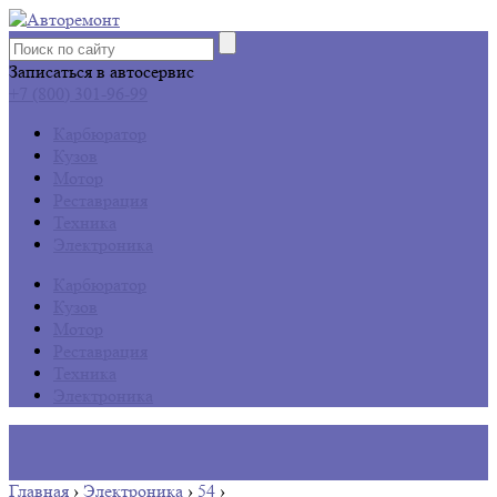
Записаться в автосервис
+7 (800) 301-96-99
Карбюратор
Кузов
Мотор
Реставрация
Техника
Электроника
Карбюратор
Кузов
Мотор
Реставрация
Техника
Электроника
Главная
›
Электроника
›
54
›