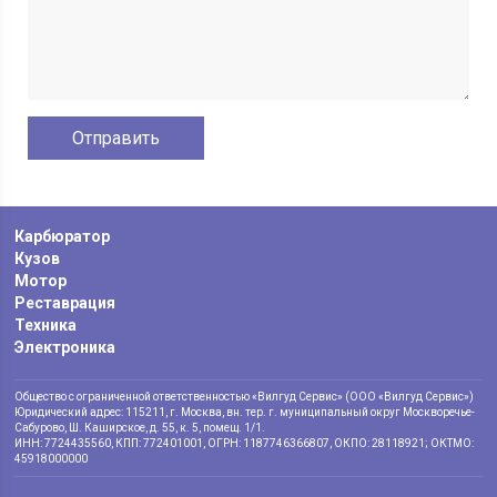
Карбюратор
Кузов
Мотор
Реставрация
Техника
Электроника
Общество с ограниченной ответственностью «Вилгуд Сервис» (ООО «Вилгуд Сервис»)
Юридический адрес: 115211, г. Москва, вн. тер. г. муниципальный округ Москворечье-
Сабурово, Ш. Каширское, д. 55, к. 5, помещ. 1/1.
ИНН: 7724435560, КПП: 772401001, ОГРН: 1187746366807, ОКПО: 28118921; ОКТМО:
45918000000