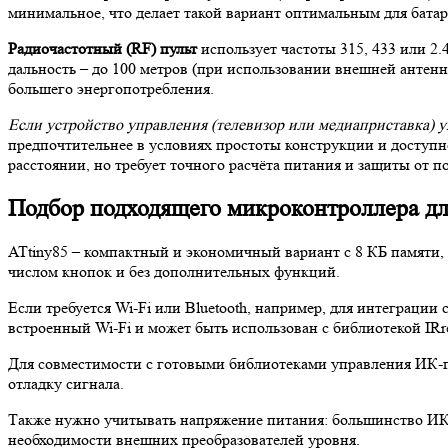
минимальное, что делает такой вариант оптимальным для бата
Радиочастотный (RF) пульт
использует частоты 315, 433 или 2
дальность – до 100 метров (при использовании внешней антен
большего энергопотребления.
Если устройство управления (телевизор или медиаприставка) у
предпочтительнее в условиях простоты конструкции и доступн
расстоянии, но требует точного расчёта питания и защиты от п
Подбор подходящего микроконтроллера дл
ATtiny85 – компактный и экономичный вариант с 8 КБ памяти,
числом кнопок и без дополнительных функций.
Если требуется Wi-Fi или Bluetooth, например, для интеграци
встроенный Wi-Fi и может быть использован с библиотекой IR
Для совместимости с готовыми библиотеками управления ИК-п
отладку сигнала.
Также нужно учитывать напряжение питания: большинство ИК-
необходимости внешних преобразователей уровня.