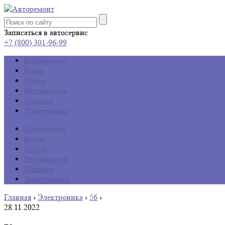
Записаться в автосервис
+7 (800) 301-96-99
Карбюратор
Кузов
Мотор
Реставрация
Техника
Электроника
Карбюратор
Кузов
Мотор
Реставрация
Техника
Электроника
Главная
›
Электроника
›
56
›
28.11.2022