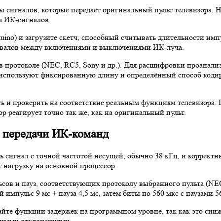
ды сигналов, которые передаёт оригинальный пульт телевизора.
а ИК-сигналов.
no) и загрузите скетч, способный считывать длительности имп
ервалов между включениями и выключениями ИК-луча.
 протоколе (NEC, RC5, Sony и др.). Для расшифровки проанализ
 используют фиксированную длину и определённый способ кодир
 и проверить на соответствие реальным функциям телевизора. 
р реагирует точно так же, как на оригинальный пульт.
 передачи ИК-команд
 сигнал с точной частотой несущей, обычно 38 кГц, и коррект
 нагрузку на основной процессор.
сов и пауз, соответствующих протоколу выбранного пульта (NEC
мпульс 9 мс + пауза 4,5 мс, затем биты по 560 мкс с паузами 56
йте функции задержек на программном уровне, так как это сниж
льными отклонениями.