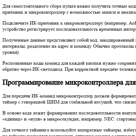
Для самостоятельного сбора пульта важно получить точные ко
приёмник и микроконтроллер с возможностью записи и анализ
Подключите ИК-приёмник к микроконтроллеру (например, Ardui
устройство регистрирует последовательность временных инт
Полученные данные представляют собой код, закодированный в
интервалы, разделение на адрес и команду. Обычно протоколы
уровня).
Распознанные коды команд для каждой кнопки нужно сохранить
обратно через ИК-светодиод. При корректной передаче телевизо
Программирование микроконтроллера для
Для передачи ИК-команд микроконтроллер должен формировать
таймер с генерацией ШИМ для стабильной несущей, что снизит
В основе кода лежит формирование последовательности импуль
«единиц» и «нуля» в микросекундах, например, NEC: стартовый и
Для точного тайминга используйте аппаратные таймеры, избега
по таймеру позволяет реализовать отправку команд с минима