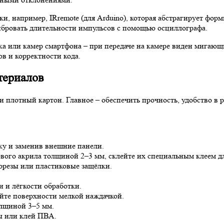
и, например, IRremote (для Arduino), которая абстрагирует фо
ибровать длительности импульсов с помощью осциллографа.
а или камер смартфона – при передаче на камере виден мигающ
в и корректности кода.
териалов
ли плотный картон. Главное – обеспечить прочность, удобство в 
ику и заменив внешние панели.
тового акрила толщиной 2–3 мм, склейте их специальным клеем д
орезы или пластиковые защёлки.
 и лёгкости обработки.
йте поверхности мелкой наждачкой.
олщиной 3–5 мм.
ы или клей ПВА.