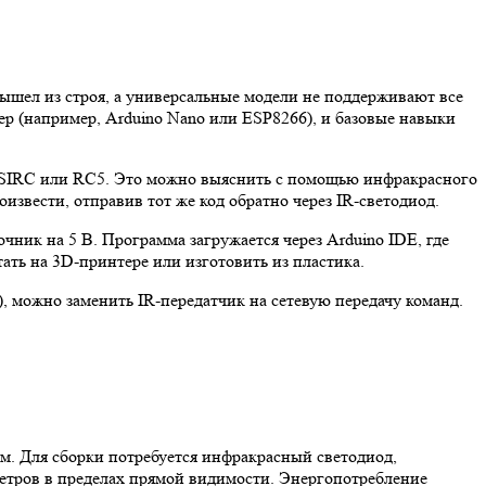
вышел из строя, а универсальные модели не поддерживают все
 (например, Arduino Nano или ESP8266), и базовые навыки
y SIRC или RC5. Это можно выяснить с помощью инфракрасного
извести, отправив тот же код обратно через IR-светодиод.
ник на 5 В. Программа загружается через Arduino IDE, где
ать на 3D-принтере или изготовить из пластика.
, можно заменить IR-передатчик на сетевую передачу команд.
м. Для сборки потребуется инфракрасный светодиод,
етров в пределах прямой видимости. Энергопотребление