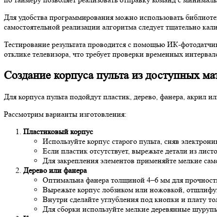
Для удобства программирования можно использовать библиотек
самостоятельной реализации алгоритма следует тщательно кал
Тестирование результата проводится с помощью ИК-фотодатчик
отклике телевизора, что требует проверки временных интервало
Создание корпуса пульта из доступных ма
Для корпуса пульта подойдут пластик, дерево, фанера, акрил и
Рассмотрим варианты изготовления:
Пластиковый корпус
Используйте корпус старого пульта, сняв электрон
Если пластик отсутствует, вырежьте детали из лис
Для закрепления элементов применяйте мелкие сам
Дерево или фанера
Оптимальна фанера толщиной 4–6 мм для прочности
Вырежьте корпус лобзиком или ножовкой, отшлифу
Внутри сделайте углубления под кнопки и плату т
Для сборки используйте мелкие деревянные шуруп