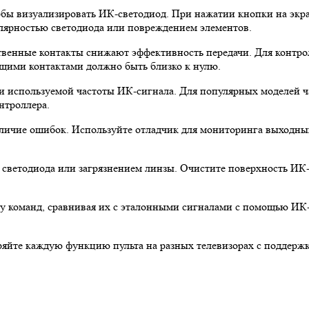
обы визуализировать ИК-светодиод. При нажатии кнопки на экр
олярностью светодиода или повреждением элементов.
ственные контакты снижают эффективность передачи. Для контр
щими контактами должно быть близко к нулю.
сти используемой частоты ИК-сигнала. Для популярных моделей 
нтроллера.
личие ошибок. Используйте отладчик для мониторинга выходных
 светодиода или загрязнением линзы. Очистите поверхность ИК
вку команд, сравнивая их с эталонными сигналами с помощью И
еряйте каждую функцию пульта на разных телевизорах с поддерж