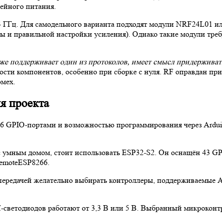
рейного питания.
.4 ГГц. Для самодельного варианта подходят модули NRF24L01 ил
ны и правильной настройки усиления). Однако такие модули тре
же поддерживает один из протоколов, имеет смысл придерживать
ости компонентов, особенно при сборке с нуля. RF оправдан пр
омех.
я проекта
 6 GPIO-портами и возможностью программирования через Ardui
и с умным домом, стоит использовать ESP32-S2. Он оснащён 43 G
remoteESP8266.
ередачей желательно выбирать контроллеры, поддерживаемые A
светодиодов работают от 3,3 В или 5 В. Выбранный микроконтр