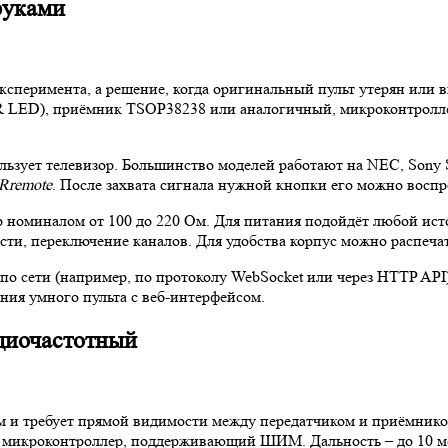
руками
эксперимента, а решение, когда оригинальный пульт утерян или 
R LED), приёмник TSOP38238 или аналогичный, микроконтроллер
ользует телевизор. Большинство моделей работают на NEC, Son
IRremote
. После захвата сигнала нужной кнопки его можно воспро
 номиналом от 100 до 220 Ом. Для питания подойдёт любой источ
ти, переключение каналов. Для удобства корпус можно распечат
по сети (например, по протоколу WebSocket или через HTTP API)
ния умного пульта с веб-интерфейсом.
диочастотный
м и требует прямой видимости между передатчиком и приёмнико
и микроконтроллер, поддерживающий ШИМ. Дальность – до 10 м