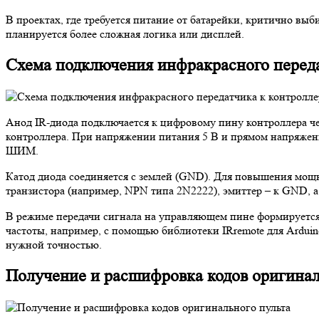
В проектах, где требуется питание от батарейки, критично в
планируется более сложная логика или дисплей.
Схема подключения инфракрасного переда
Анод IR-диода подключается к цифровому пину контроллера че
контроллера. При напряжении питания 5 В и прямом напряжени
ШИМ.
Катод диода соединяется с землей (GND). Для повышения мощно
транзистора (например, NPN типа 2N2222), эмиттер – к GND, а
В режиме передачи сигнала на управляющем пине формируется
частоты, например, с помощью библиотеки IRremote для Ardu
нужной точностью.
Получение и расшифровка кодов оригинал