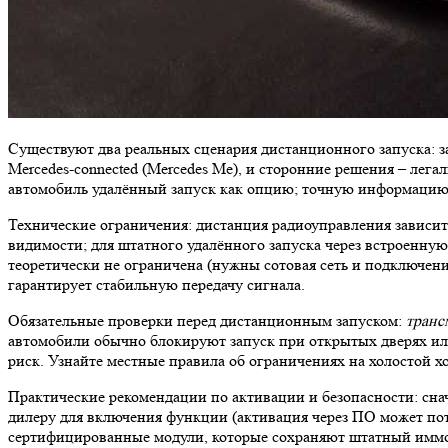
Существуют два реальных сценария дистанционного запуска: з
Mercedes-connected (Mercedes Me), и сторонние решения – ле
автомобиль удалённый запуск как опцию; точную информацию 
Технические ограничения: дистанция радиоуправления зависит
видимости; для штатного удалённого запуска через встроенну
теоретически не ограничена (нужны сотовая сеть и подключени
гарантирует стабильную передачу сигнала.
Обязательные проверки перед дистанционным запуском:
транс
автомобили обычно блокируют запуск при открытых дверях или
риск. Узнайте местные правила об ограничениях на холостой х
Практические рекомендации по активации и безопасности: сна
дилеру для включения функции (активация через ПО может пот
сертифицированные модули, которые сохраняют штатный иммоби