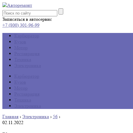
Записаться в автосервис
+7 (800) 301-96-99
Карбюратор
Кузов
Мотор
Реставрация
Техника
Электроника
Карбюратор
Кузов
Мотор
Реставрация
Техника
Электроника
Главная
›
Электроника
›
56
›
02.11.2022