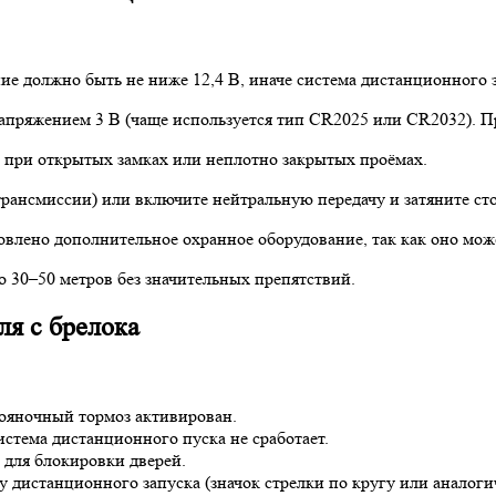
ие должно быть не ниже 12,4 В, иначе система дистанционного з
напряжением 3 В (чаще используется тип CR2025 или CR2032). П
ся при открытых замках или неплотно закрытых проёмах.
рансмиссии) или включите нейтральную передачу и затяните сто
влено дополнительное охранное оборудование, так как оно може
о 30–50 метров без значительных препятствий.
ля с брелока
стояночный тормоз активирован.
истема дистанционного пуска не сработает.
 для блокировки дверей.
у дистанционного запуска (значок стрелки по кругу или аналог