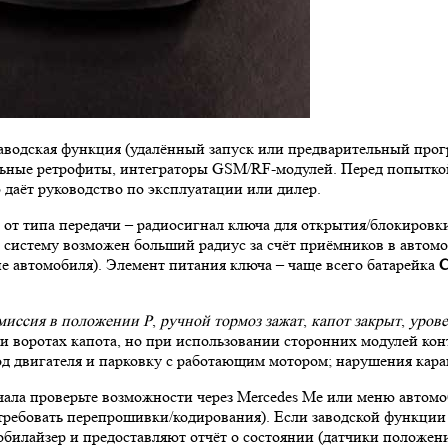
аводская функция (удалённый запуск или предварительный прогр
гальные ретрофиты, интеграторы GSM/RF-модулей. Перед попытк
даёт руководство по эксплуатации или дилер.
 от типа передачи – радиосигнал ключа для открытия/блокировк
ю систему возможен больший радиус за счёт приёмников в автом
е автомобиля). Элемент питания ключа – чаще всего батарейка
C
миссия в положении P
,
ручной тормоз зажат
,
капот закрыт
,
урове
 воротах капота, но при использовании сторонних модулей конт
од двигателя и парковку с работающим мотором; нарушения кара
чала проверьте возможности через Mercedes Me или меню автомо
ребовать перепрошивки/кодирования). Если заводской функции 
лайзер и предоставляют отчёт о состоянии (датчики положения