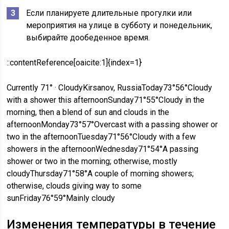
Если планируете длительные прогулки или
мероприятия на улице в субботу и понедельник,
выбирайте дообеденное время.
::contentReference[oaicite:1]{index=1}
Currently 71° · CloudyKirsanov, RussiaToday73°56°Cloudy
with a shower this afternoonSunday71°55°Cloudy in the
morning, then a blend of sun and clouds in the
afternoonMonday73°57°Overcast with a passing shower or
two in the afternoonTuesday71°56°Cloudy with a few
showers in the afternoonWednesday71°54°A passing
shower or two in the morning; otherwise, mostly
cloudyThursday71°58°A couple of morning showers;
otherwise, clouds giving way to some
sunFriday76°59°Mainly cloudy
Изменения температуры в течение