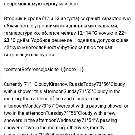
непромокаемую куртку или зонт.
Вторник и среда (12 и 13 августа) сохранят характерную
облачность с утренними или дневными осадками,
температура колеблется между
12–14 °C
ночью и
22–
23 °C
днём. Удобное решение – одежда, допускающая
лёгкую многослойность: футболка плюс тонкая
ветрозащитная куртка.
::contentReference[oaicite:1]{index=1}
Currently 71° · CloudyKirsanov, RussiaToday73°56°Cloudy
with a shower this afternoonSunday71°55°Cloudy in the
morning, then a blend of sun and clouds in the
afternoonMonday73°57°Overcast with a passing shower or
two in the afternoonTuesday71°56°Cloudy with a few
showers in the afternoonWednesday71°54°A passing
shower or two in the morning; otherwise, mostly
cloudyThursday71°58°A couple of morning showers;