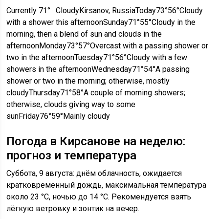
Currently 71° · CloudyKirsanov, RussiaToday73°56°Cloudy
with a shower this afternoonSunday71°55°Cloudy in the
morning, then a blend of sun and clouds in the
afternoonMonday73°57°Overcast with a passing shower or
two in the afternoonTuesday71°56°Cloudy with a few
showers in the afternoonWednesday71°54°A passing
shower or two in the morning; otherwise, mostly
cloudyThursday71°58°A couple of morning showers;
otherwise, clouds giving way to some
sunFriday76°59°Mainly cloudy
Погода в Кирсанове на неделю:
прогноз и температура
Суббота, 9 августа: днём облачность, ожидается
кратковременный дождь, максимальная температура
около 23 °C, ночью до 14 °C. Рекомендуется взять
лёгкую ветровку и зонтик на вечер.