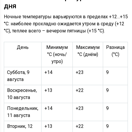
дня
Ночные температуры варьируются в пределах +12…+15
°C: наиболее прохладно ожидается утром в среду (+12
°C), теплее всего – вечером пятницы (+15 °C).
День
Минимум
Максимум
Разница
°C (ночь/
°C (днём)
(°C)
утро)
Суббота, 9
+14
+23
9
августа
Воскресенье,
+13
+22
9
10 августа
Понедельник,
+14
+23
9
11 августа
Вторник, 12
+13
+22
9