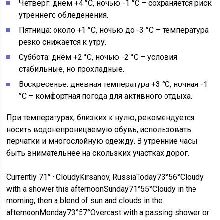
Четверг: днём +4 °C, ночью -1 °C – сохраняется риск
утреннего обледенения.
Пятница: около +1 °C, ночью до -3 °C – температура
резко снижается к утру.
Суббота: днём +2 °C, ночью -2 °C – условия
стабильные, но прохладные.
Воскресенье: дневная температура +3 °C, ночная -1
°C – комфортная погода для активного отдыха.
При температурах, близких к нулю, рекомендуется
носить водонепроницаемую обувь, использовать
перчатки и многослойную одежду. В утренние часы
быть внимательнее на скользких участках дорог.
Currently 71° · CloudyKirsanov, RussiaToday73°56°Cloudy
with a shower this afternoonSunday71°55°Cloudy in the
morning, then a blend of sun and clouds in the
afternoonMonday73°57°Overcast with a passing shower or