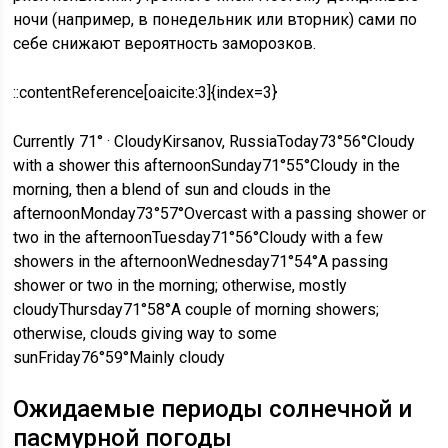
ночи (например, в понедельник или вторник) сами по
себе снижают вероятность заморозков.
::contentReference[oaicite:3]{index=3}
Currently 71° · CloudyKirsanov, RussiaToday73°56°Cloudy
with a shower this afternoonSunday71°55°Cloudy in the
morning, then a blend of sun and clouds in the
afternoonMonday73°57°Overcast with a passing shower or
two in the afternoonTuesday71°56°Cloudy with a few
showers in the afternoonWednesday71°54°A passing
shower or two in the morning; otherwise, mostly
cloudyThursday71°58°A couple of morning showers;
otherwise, clouds giving way to some
sunFriday76°59°Mainly cloudy
Ожидаемые периоды солнечной и
пасмурной погоды