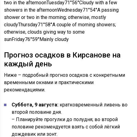
two in the afternoonTuesday71°56°Cloudy with a few
showers in the afternoonWednesday71°54°A passing
shower or two in the morning; otherwise, mostly
cloudyThursday71°58°A couple of morning showers;
otherwise, clouds giving way to some
sunFriday76°59°Mainly cloudy
Прогноз осадков в Кирсанове на
каждый день
Ниже – подробный прогноз осадков с конкретными
временными окнами и практическими
рекомендациями.
Суббота, 9 августа:
кратковременный ливень во
второй половине дня.
– Планируйте прогулки до полудня; во второй
половине рекомендуется взять с собой лёгкий
дождевик или зонт.