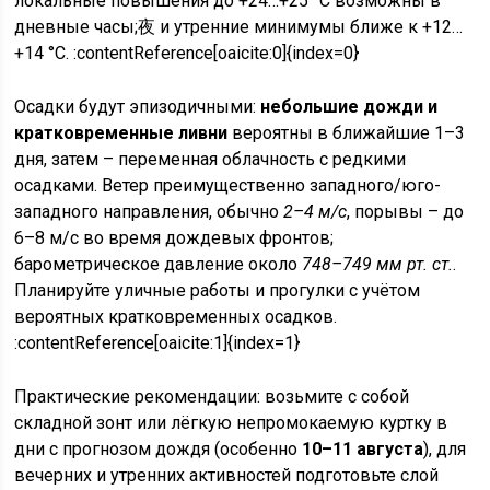
локальные повышения до +24…+25 °C возможны в
дневные часы;夜 и утренние минимумы ближе к +12…
+14 °C. :contentReference[oaicite:0]{index=0}
Осадки будут эпизодичными:
небольшие дожди и
кратковременные ливни
вероятны в ближайшие 1–3
дня, затем – переменная облачность с редкими
осадками. Ветер преимущественно западного/юго-
западного направления, обычно
2–4 м/с
, порывы – до
6–8 м/с во время дождевых фронтов;
барометрическое давление около
748–749 мм рт. ст.
.
Планируйте уличные работы и прогулки с учётом
вероятных кратковременных осадков.
:contentReference[oaicite:1]{index=1}
Практические рекомендации: возьмите с собой
складной зонт или лёгкую непромокаемую куртку в
дни с прогнозом дождя (особенно
10–11 августа
), для
вечерних и утренних активностей подготовьте слой