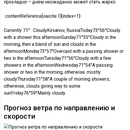
прохладно – днём неожиданно может стать жарко.
::contentReference[oaicite:1]{index=1}
Currently 71° · CloudyKirsanov, RussiaToday73°56°Cloudy
with a shower this afternoonSunday71°55°Cloudy in the
morning, then a blend of sun and clouds in the
afternoonMonday73°57°Overcast with a passing shower or
two in the afternoonTuesday71°56°Cloudy with a few
showers in the afternoonWednesday71°54°A passing
shower or two in the morning; otherwise, mostly
cloudyThursday71°58°A couple of morning showers;
otherwise, clouds giving way to some
sunFriday76°59°Mainly cloudy
Прогноз ветра по направлению и
скорости