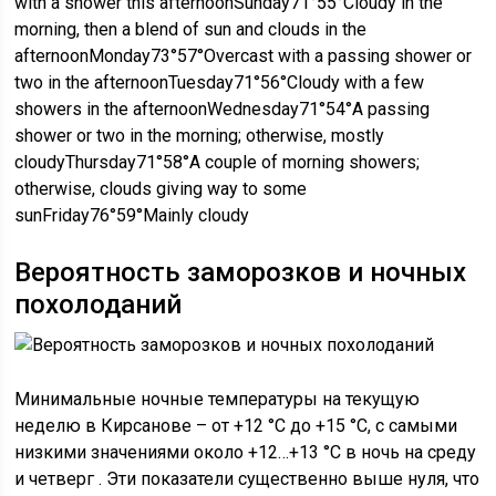
with a shower this afternoonSunday71°55°Cloudy in the
morning, then a blend of sun and clouds in the
afternoonMonday73°57°Overcast with a passing shower or
two in the afternoonTuesday71°56°Cloudy with a few
showers in the afternoonWednesday71°54°A passing
shower or two in the morning; otherwise, mostly
cloudyThursday71°58°A couple of morning showers;
otherwise, clouds giving way to some
sunFriday76°59°Mainly cloudy
Вероятность заморозков и ночных
похолоданий
Минимальные ночные температуры на текущую
неделю в Кирсанове – от +12 °C до +15 °C, с самыми
низкими значениями около +12…+13 °C в ночь на среду
и четверг . Эти показатели существенно выше нуля, что