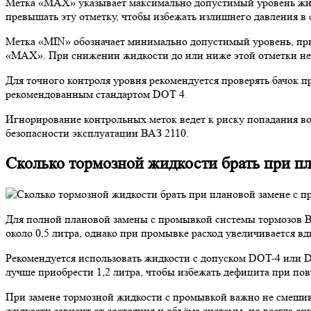
Метка «MAX» указывает максимально допустимый уровень жидк
превышать эту отметку, чтобы избежать излишнего давления в 
Метка «MIN» обозначает минимально допустимый уровень, при
«MAX». При снижении жидкости до или ниже этой отметки нео
Для точного контроля уровня рекомендуется проверять бачок 
рекомендованным стандартом DOT 4.
Игнорирование контрольных меток ведет к риску попадания во
безопасности эксплуатации ВАЗ 2110.
Сколько тормозной жидкости брать при п
Для полной плановой замены с промывкой системы тормозов В
около 0,5 литра, однако при промывке расход увеличивается вд
Рекомендуется использовать жидкости с допуском DOT-4 или D
лучше приобрести 1,2 литра, чтобы избежать дефицита при по
При замене тормозной жидкости с промывкой важно не смешиват
жидкости зависит от состояния и объёма системы, но всегда ор