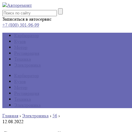
Записаться в автосервис
+7 (800) 301-96-99
Карбюратор
Кузов
Мотор
Реставрация
Техника
Электроника
Карбюратор
Кузов
Мотор
Реставрация
Техника
Электроника
Главная
›
Электроника
›
56
›
12.08.2022