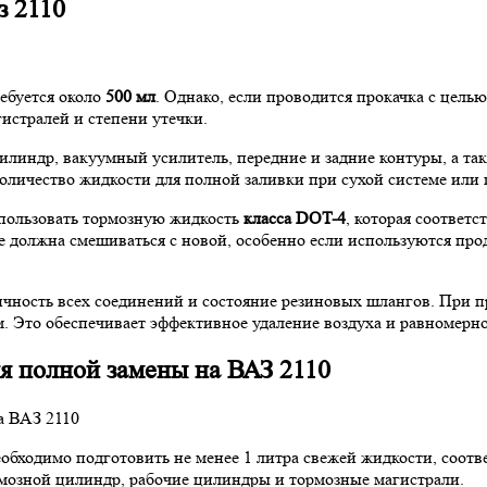
з 2110
ебуется около
500 мл
. Однако, если проводится прокачка с цель
гистралей и степени утечки.
илиндр, вакуумный усилитель, передние и задние контуры, а т
оличество жидкости для полной заливки при сухой системе или 
спользовать тормозную жидкость
класса DOT-4
, которая соответ
не должна смешиваться с новой, особенно если используются пр
чность всех соединений и состояние резиновых шлангов. При пр
. Это обеспечивает эффективное удаление воздуха и равномерно
я полной замены на ВАЗ 2110
еобходимо подготовить не менее 1 литра свежей жидкости, соо
рмозной цилиндр, рабочие цилиндры и тормозные магистрали.