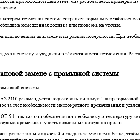
ости при холодном двигателе, она располагается примерно на 
системе.
 котором тормозная система сохраняет нормальную работоспосо
бходима немедленная доливка или проверка на утечки.
при выключенном двигателе и на ровной поверхности. При необх
здуха в систему и ухудшению эффективности торможения. Регуля
лановой замене с промывкой системы
АЗ 2110 рекомендуется подготовить минимум 1 литр тормозной 
вое за счёт необходимости многократного прокачивания и удален
OT-5.1, так как они обеспечивают необходимую температуру кип
вторных прокачках и учесть возможные потери на пролив.
ь разные типы жидкостей и следить за уровнем в бачке, чтобы 
иентируйтесь на запас около 1 литра, особенно если система со