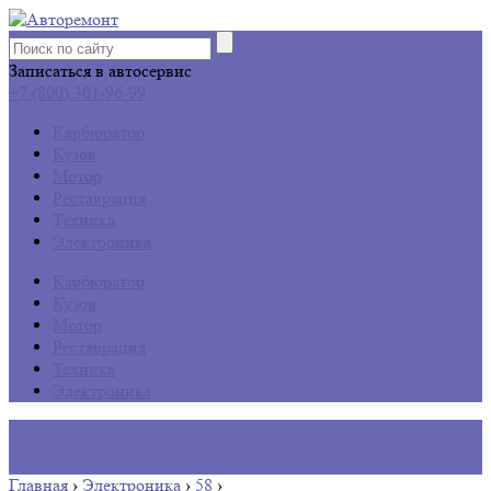
Записаться в автосервис
+7 (800) 301-96-99
Карбюратор
Кузов
Мотор
Реставрация
Техника
Электроника
Карбюратор
Кузов
Мотор
Реставрация
Техника
Электроника
Главная
›
Электроника
›
58
›