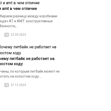
и amt в чем отличие
бираем разницу между коробками
едач AT и AMT: конструктивные
бенности,...
22.09.2023
чему питбайк не работает на
лостом ходу
чины, по которым питбайк может не
отать на холостом ходу:...
31.12.2023