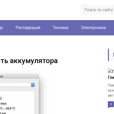
ор
Реставрация
Техника
Электроника
сть аккумулятора
Гл
Гли
куз
авт
0