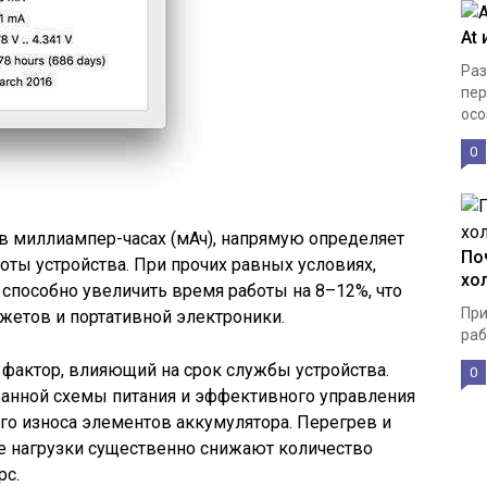
At 
Раз
пер
осо
0
в миллиампер-часах (мАч), напрямую определяет
По
ты устройства. При прочих равных условиях,
хо
 способно увеличить время работы на 8–12%, что
При
жетов и портативной электроники.
раб
фактор, влияющий на срок службы устройства.
0
ванной схемы питания и эффективного управления
го износа элементов аккумулятора. Перегрев и
е нагрузки существенно снижают количество
рс.