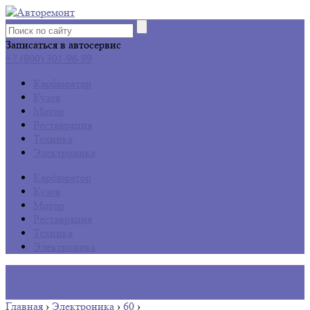
Записаться в автосервис
+7 (800) 301-96-99
Карбюратор
Кузов
Мотор
Реставрация
Техника
Электроника
Карбюратор
Кузов
Мотор
Реставрация
Техника
Электроника
Главная
›
Электроника
›
60
›