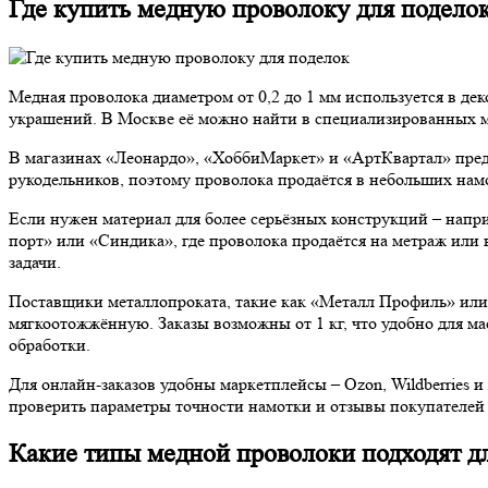
Где купить медную проволоку для подело
Медная проволока диаметром от 0,2 до 1 мм используется в де
украшений. В Москве её можно найти в специализированных ма
В магазинах «Леонардо», «ХоббиМаркет» и «АртКвартал» пре
рукодельников, поэтому проволока продаётся в небольших намо
Если нужен материал для более серьёзных конструкций – напр
порт» или «Синдика», где проволока продаётся на метраж или 
задачи.
Поставщики металлопроката, такие как «Металл Профиль» или
мягкоотожжённую. Заказы возможны от 1 кг, что удобно для ма
обработки.
Для онлайн-заказов удобны маркетплейсы – Ozon, Wildberries 
проверить параметры точности намотки и отзывы покупателей
Какие типы медной проволоки подходят д