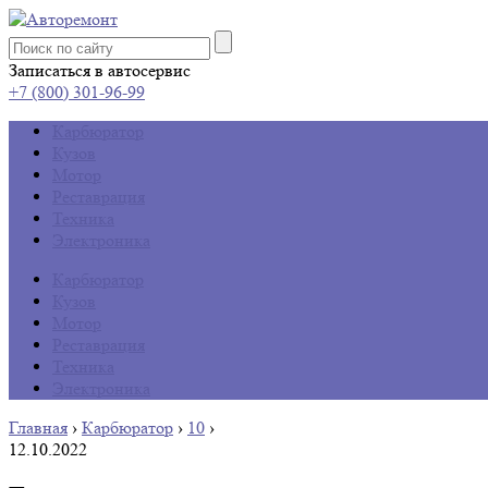
Записаться в автосервис
+7 (800) 301-96-99
Карбюратор
Кузов
Мотор
Реставрация
Техника
Электроника
Карбюратор
Кузов
Мотор
Реставрация
Техника
Электроника
Главная
›
Карбюратор
›
10
›
12.10.2022