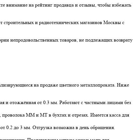
ите внимание на рейтинг продавца и отзывы, чтобы избежать
от строительных и радиотехнических магазинов Москвы с
гории непродовольственных товаров, не подлежащих возврату
иализирующиеся на продаже цветного металлопроката. Ниже
кая и отожжённая от 0.3 мм. Работают с частными лицами без
, проволока ММ и МТ в бухтах и отрезах. Имеется касса для
т 0.2 до 3 мм. Отгрузка возможна в день обращения.
й территории. Представлены мягкие марки меди для