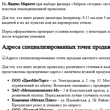
На
Яндекс Маркете
при выборе фильтра «Забрать сегодня» сис
покупки некондиционной проволоки.
Для тех, кто ищет редкие диаметры (например, 0,15 мм или 3 м
выдачей в их же пунктах или на партнерских точках.
Перед оформлением проверьте условия возврата: у некоторых 
после вскрытия упаковки.
Адреса специализированных точек продаж
Для тех, кто ищет медную проволоку различного сечения и на
представлены проверенные адреса с наличием нужной продук
ООО «ЦветМетТорг»
– ул. Электродная, д. 2, стр. 32. 
ограничений по объёму. Возможен самовывоз с предварит
ЗАО «Металлокомплект-М»
– 2-й Кожуховский проезд, д.
розничной оплаты. Перед визитом лучше уточнить остатк
Компания «Металл Плюс»
– ул. Иловайская, д. 5Б. Райо
Предлагают резку и упаковку по запросу.
ООО «Цветной Металл»
– проспект Андропова, д. 22, ко