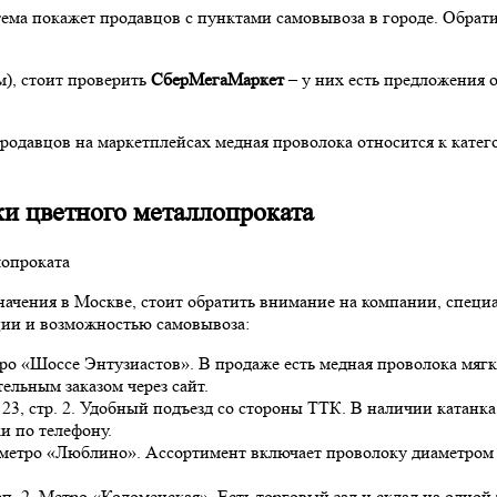
тема покажет продавцов с пунктами самовывоза в городе. Обрат
м), стоит проверить
СберМегаМаркет
– у них есть предложения 
продавцов на маркетплейсах медная проволока относится к кате
и цветного металлопроката
значения в Москве, стоит обратить внимание на компании, спец
ции и возможностью самовывоза:
Метро «Шоссе Энтузиастов». В продаже есть медная проволока мяг
ельным заказом через сайт.
 23, стр. 2. Удобный подъезд со стороны ТТК. В наличии катанка
и по телефону.
н метро «Люблино». Ассортимент включает проволоку диаметром о
рп. 2. Метро «Коломенская». Есть торговый зал и склад на одно