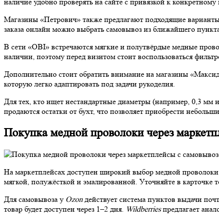
наличие удобно проверять на сайте с привязкой к конкретному 
Магазины «Петрович» также предлагают подходящие варианты 
заказа онлайн можно выбрать самовывоз из ближайшего пункта
В сети «OBI» встречаются мягкие и полутвёрдые медные провол
наличии, поэтому перед визитом стоит воспользоваться фильтро
Дополнительно стоит обратить внимание на магазины «Максидо
которую легко адаптировать под задачи рукоделия.
Для тех, кто ищет нестандартные диаметры (например, 0,3 мм 
продаются остатки от бухт, что позволяет приобрести небольш
Покупка медной проволоки через маркетп
На маркетплейсах доступен широкий выбор медной проволоки
мягкой, полужёсткой и эмалированной. Уточняйте в карточке т
Для самовывоза у
Ozon
действует система пунктов выдачи поч
товар будет доступен через 1–2 дня.
Wildberries
предлагает анал