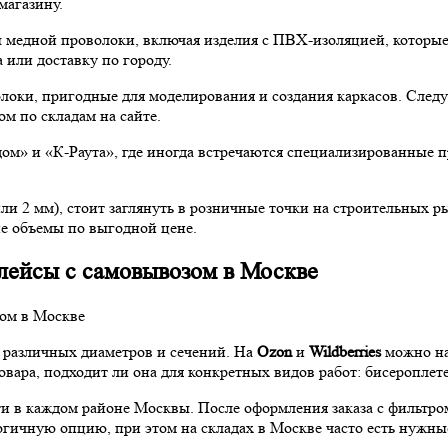
магазину.
медной проволоки, включая изделия с ПВХ-изоляцией, которые
 или доставку по городу.
оки, пригодные для моделирования и создания каркасов. Следуе
м по складам на сайте.
м» и «К-Раута», где иногда встречаются специализированные п
или 2 мм), стоит заглянуть в розничные точки на строительных
ие объемы по выгодной цене.
лейсы с самовывозом в Москве
 различных диаметров и сечений. На
Ozon
и
Wildberries
можно на
овара, подходит ли она для конкретных видов работ: бисероплет
ти в каждом районе Москвы. После оформления заказа с фильтр
огичную опцию, при этом на складах в Москве часто есть нужны