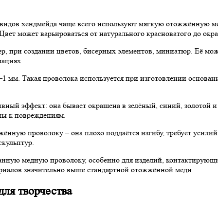
видов хендмейда чаще всего используют мягкую отожжённую мед
 Цвет может варьироваться от натурального красноватого до окр
ер, при создании цветов, бисерных элементов, миниатюр. Её мо
мациях.
1 мм. Такая проволока используется при изготовлении оснований 
вный эффект: она бывает окрашена в зелёный, синий, золотой и 
ны к повреждениям.
ённую проволоку – она плохо поддаётся изгибу, требует усилий 
скульптур.
нную медную проволоку, особенно для изделий, контактирующих
ериалов значительно выше стандартной отожжённой меди.
для творчества