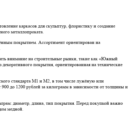
товление каркасов для скульптур, флористику и создание
тного металлопроката.
лённым покрытием. Ассортимент ориентирован на
.
атить внимание на строительные рынки, такие как «Южный
без декоративного покрытия, ориентированная на технические
кого стандарта М1 и М2, в том числе лужёную или
т 900 до 1200 рублей за килограмм в зависимости от толщины и
ьтрам: диаметр, длина, тип покрытия. Перед покупкой важно
дом медной.