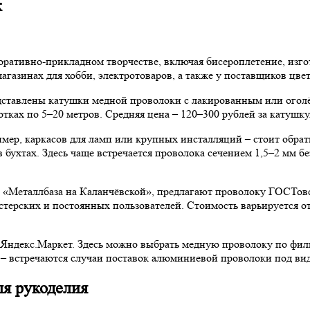
к
коративно-прикладном творчестве, включая бисероплетение, изго
газинах для хобби, электротоваров, а также у поставщиков цве
дставлены катушки медной проволоки с лакированным или ого
тках по 5–20 метров. Средняя цена – 120–300 рублей за катушку
имер, каркасов для ламп или крупных инсталляций – стоит обр
в бухтах. Здесь чаще встречается проволока сечением 1,5–2 мм 
 «Металлбаза на Каланчёвской», предлагают проволоку ГОСТовс
стерских и постоянных пользователей. Стоимость варьируется о
и Яндекс.Маркет. Здесь можно выбрать медную проволоку по фил
 – встречаются случаи поставок алюминиевой проволоки под ви
ля рукоделия