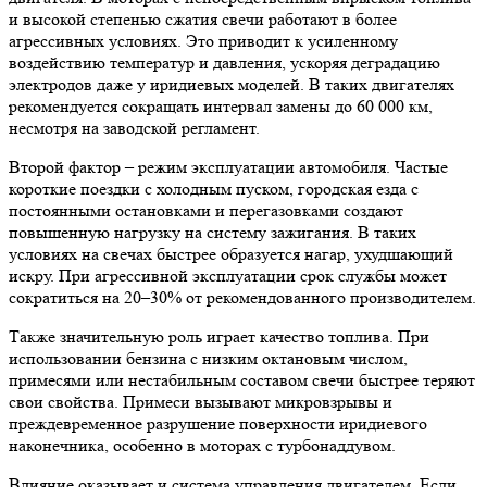
и высокой степенью сжатия свечи работают в более
агрессивных условиях. Это приводит к усиленному
воздействию температур и давления, ускоряя деградацию
электродов даже у иридиевых моделей. В таких двигателях
рекомендуется сокращать интервал замены до 60 000 км,
несмотря на заводской регламент.
Второй фактор – режим эксплуатации автомобиля. Частые
короткие поездки с холодным пуском, городская езда с
постоянными остановками и перегазовками создают
повышенную нагрузку на систему зажигания. В таких
условиях на свечах быстрее образуется нагар, ухудшающий
искру. При агрессивной эксплуатации срок службы может
сократиться на 20–30% от рекомендованного производителем.
Также значительную роль играет качество топлива. При
использовании бензина с низким октановым числом,
примесями или нестабильным составом свечи быстрее теряют
свои свойства. Примеси вызывают микровзрывы и
преждевременное разрушение поверхности иридиевого
наконечника, особенно в моторах с турбонаддувом.
Влияние оказывает и система управления двигателем. Если