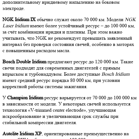
дополнительному иридиевому напылению на боковом
электроде.
NGK Iridium IX
обычно служат около 70 000 км. Модели
NGK
Laser Iridium
имеют более устойчивый ресурс – до 100 000 км,
за счёт комбинации иридия и платины. При этом важно
учитывать, что NGK не рекомендует превышать заявленный
интервал без проверки состояния свечей, особенно в моторах
с повышенным расходом масла.
Bosch Double Iridium
предлагают ресурс до 120 000 км. Такие
свечи подходят для современных двигателей с прямым
впрыском и турбонаддувом. Более доступные
Bosch Iridium
имеют средний ресурс порядка 80 000 км, при условии
корректной работы системы зажигания.
У
Champion Iridium
ресурс варьируется от 70 000 до 100 000 км
в зависимости от модели. У некоторых свечей используется
технология «V-trimmed center electrode», улучшающая
искрообразование и увеличивающая срок службы при
стабильной компрессии двигателя.
Autolite Iridium XP
, ориентированные преимущественно на