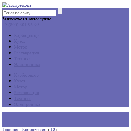
Записаться в автосервис
+7 (800) 301-96-99
Карбюратор
Кузов
Мотор
Реставрация
Техника
Электроника
Карбюратор
Кузов
Мотор
Реставрация
Техника
Электроника
Главная
›
Карбюратор
›
10
›