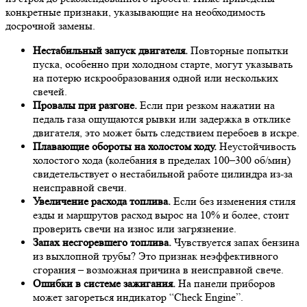
конкретные признаки, указывающие на необходимость
досрочной замены.
Нестабильный запуск двигателя.
Повторные попытки
пуска, особенно при холодном старте, могут указывать
на потерю искрообразования одной или нескольких
свечей.
Провалы при разгоне.
Если при резком нажатии на
педаль газа ощущаются рывки или задержка в отклике
двигателя, это может быть следствием перебоев в искре.
Плавающие обороты на холостом ходу.
Неустойчивость
холостого хода (колебания в пределах 100–300 об/мин)
свидетельствует о нестабильной работе цилиндра из-за
неисправной свечи.
Увеличение расхода топлива.
Если без изменения стиля
езды и маршрутов расход вырос на 10% и более, стоит
проверить свечи на износ или загрязнение.
Запах несгоревшего топлива.
Чувствуется запах бензина
из выхлопной трубы? Это признак неэффективного
сгорания – возможная причина в неисправной свече.
Ошибки в системе зажигания.
На панели приборов
может загореться индикатор “Check Engine”.