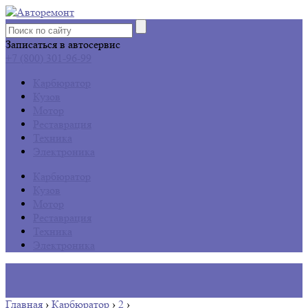
Записаться в автосервис
+7 (800) 301-96-99
Карбюратор
Кузов
Мотор
Реставрация
Техника
Электроника
Карбюратор
Кузов
Мотор
Реставрация
Техника
Электроника
Главная
›
Карбюратор
›
2
›