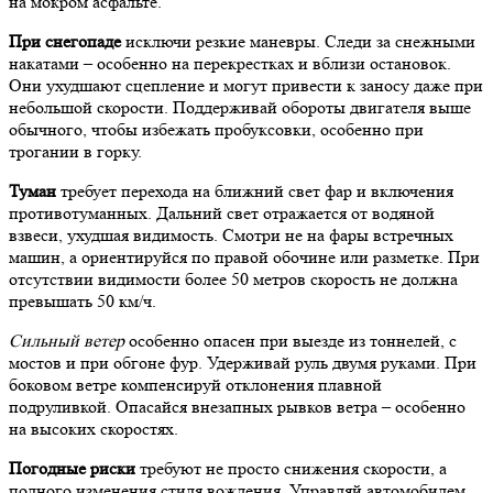
на мокром асфальте.
При снегопаде
исключи резкие маневры. Следи за снежными
накатами – особенно на перекрестках и вблизи остановок.
Они ухудшают сцепление и могут привести к заносу даже при
небольшой скорости. Поддерживай обороты двигателя выше
обычного, чтобы избежать пробуксовки, особенно при
трогании в горку.
Туман
требует перехода на ближний свет фар и включения
противотуманных. Дальний свет отражается от водяной
взвеси, ухудшая видимость. Смотри не на фары встречных
машин, а ориентируйся по правой обочине или разметке. При
отсутствии видимости более 50 метров скорость не должна
превышать 50 км/ч.
Сильный ветер
особенно опасен при выезде из тоннелей, с
мостов и при обгоне фур. Удерживай руль двумя руками. При
боковом ветре компенсируй отклонения плавной
подруливкой. Опасайся внезапных рывков ветра – особенно
на высоких скоростях.
Погодные риски
требуют не просто снижения скорости, а
полного изменения стиля вождения. Управляй автомобилем