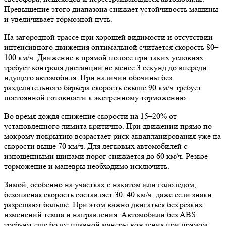
Превышение этого диапазона снижает устойчивость машины
и увеличивает тормозной путь.
На загородной трассе при хорошей видимости и отсутствии
интенсивного движения оптимальной считается скорость 80–
100 км/ч. Движение в прямой полосе при таких условиях
требует контроля дистанции не менее 3 секунд до впереди
идущего автомобиля. При наличии обочины без
разделительного барьера скорость свыше 90 км/ч требует
постоянной готовности к экстренному торможению.
Во время дождя снижение скорости на 15–20% от
установленного лимита критично. При движении прямо по
мокрому покрытию возрастает риск аквапланирования уже на
скорости выше 70 км/ч. Для легковых автомобилей с
изношенными шинами порог снижается до 60 км/ч. Резкое
торможение и маневры необходимо исключить.
Зимой, особенно на участках с накатом или гололёдом,
безопасная скорость составляет 30–40 км/ч, даже если знаки
разрешают больше. При этом важно двигаться без резких
изменений темпа и направления. Автомобили без ABS
требуют ещё более плавной манеры вождения при прямом