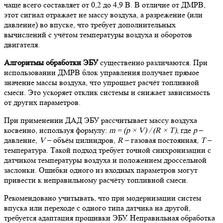
чаще всего составляет от 0,2 до 4,9 В. В отличие от ДМРВ,
этот сигнал отражает не массу воздуха, а разрежение (или
давление) во впуске, что требует дополнительных
вычислений с учётом температуры воздуха и оборотов
двигателя.
Алгоритмы обработки ЭБУ
существенно различаются. При
использовании ДМРВ блок управления получает прямое
значение массы воздуха, что упрощает расчёт топливной
смеси. Это ускоряет отклик системы и снижает зависимость
от других параметров.
При применении ДАД ЭБУ рассчитывает массу воздуха
косвенно, используя формулу:
m = (p × V) / (R × T)
, где
p
–
давление,
V
– объём цилиндров,
R
– газовая постоянная,
T
–
температура. Такой подход требует точной синхронизации с
датчиком температуры воздуха и положением дроссельной
заслонки. Ошибки одного из входных параметров могут
привести к неправильному расчёту топливной смеси.
Рекомендовано учитывать, что при модернизации систем
впуска или переходе с одного типа датчика на другой,
требуется адаптация прошивки ЭБУ. Неправильная обработка