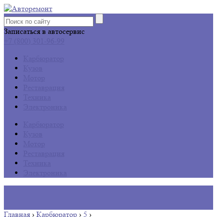
Записаться в автосервис
+7 (800) 301-96-99
Карбюратор
Кузов
Мотор
Реставрация
Техника
Электроника
Карбюратор
Кузов
Мотор
Реставрация
Техника
Электроника
Главная
›
Карбюратор
›
5
›