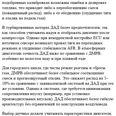
подобранных калибровках возможны ошибки в дозировке
топлива, что приводит либо к переобогащению смеси
(повышенный расход), либо к её обеднению (ухудшение тяги
и отклик на педаль газа).
В турбированных моторах ДАД более предпочтителен, так
как способен учитывать надув и отображать давление после
компрессора. Однако при некорректной настройке ECU или
неточном сенсоре возникает провал тяги на переходных
режимах и ухудшение стабильности AFR. В атмосферных
двигателях точность ДАД ниже по сравнению с ДМРВ,
особенно на холостом ходу и при плавной езде.
Для городского цикла, где часты резкие разгоны и сбросы
газа, ДМРВ обеспечивает более стабильное соотношение
смеси и прогнозируемый отклик. Это снижает расход на 5–
10% по сравнению с эквивалентной системой на ДАД при тех
же условиях. Однако в системах, где требуется минимизация
сопротивления впуску (например, при установке
производительных впусков), ДАД обеспечивает более гибкую
архитектуру без ограничений по конструкции воздуховода.
Выбор датчика должен учитывать характеристики двигателя,