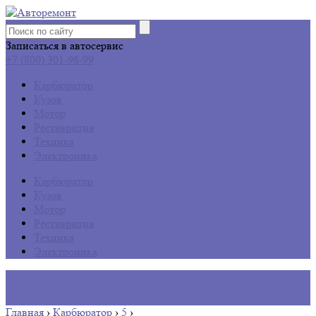
Записаться в автосервис
+7 (800) 301-96-99
Карбюратор
Кузов
Мотор
Реставрация
Техника
Электроника
Карбюратор
Кузов
Мотор
Реставрация
Техника
Электроника
Главная
›
Карбюратор
›
5
›