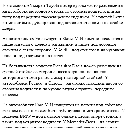
У автомобилей марки Toyota номер кузова часто размещается
на переборке моторного отсека со стороны водителя или на
полу под передним пассажирским сиденьем. У моделей Lexus
он может быть дублирован под лобовым стеклом и на стойке
двери.
На автомобилях Volkswagen и Skoda VIN обычно находится в
нише запасного колеса в багажнике, а также под лобовым
стеклом с левой стороны. У Audi – под стеклом и на кузовной
панели под ковриком водителя.
На большинстве моделей Renault и Dacia номер размещён на
средней стойке со стороны пассажира или на панели
моторного отсека рядом с амортизаторной стойкой. У
автомобилей Peugeot и Citroën – на стойке передней двери со
стороны водителя и на кузове рядом с правым передним
колесом.
На автомобилях Ford VIN находится на панели под лобовым
стеклом слева и может быть дублирован в моторном отсеке. У
моделей BMW – под капотом ближе к левой опоре стойки, а
также под ковриком водителя. У Mercedes-Benz – на стойке
двери водителя и на усилителе передней части кузова под