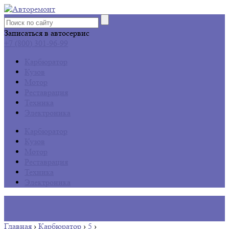
Записаться в автосервис
+7 (800) 301-96-99
Карбюратор
Кузов
Мотор
Реставрация
Техника
Электроника
Карбюратор
Кузов
Мотор
Реставрация
Техника
Электроника
Главная
›
Карбюратор
›
5
›