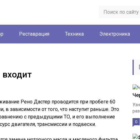
ор
Реставрация
Техника
Электроника
о входит
Че
живание Рено Дастер проводится при пробеге 60
Узн
и, в зависимости от того, что наступит раньше. Это
раз
равнению с предыдущими ТО, и его выполнение
0
урс двигателя, трансмиссии и подвески.
ся замена моторного масла и масляного фильтра.