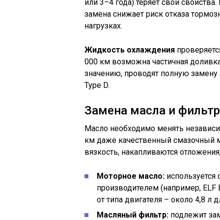
или 3–4 года) теряет свои свойства
замена снижает риск отказа тормоз
нагрузках.
Жидкость охлаждения
проверяется
000 км возможна частичная доливка
значению, проводят полную замену 
Type D.
Замена масла и фильтр
Масло необходимо менять независим
км даже качественный смазочный ма
вязкость, накапливаются отложения
Моторное масло:
используется 
производителем (например, ELF E
от типа двигателя – около 4,8 л д
Масляный фильтр:
подлежит зам