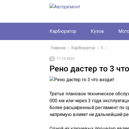
Карбюратор
Кузов
Мот
Главная
›
Карбюратор
›
5
›
17.10.2022
Рено дастер то 3 чт
Третье плановое техническое обслу
000 км или через 3 года эксплуатаци
более расширенный регламент по с
напрямую влияет на дальнейший рес
Одной из ключевых процедур являет