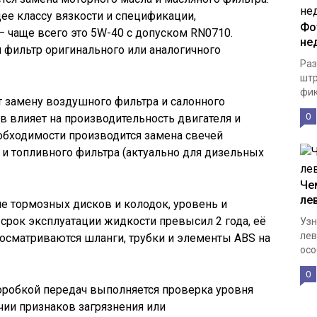
ее классу вязкости и спецификации,
Фо
 чаще всего это 5W-40 с допуском RN0710.
не
 фильтр оригинального или аналогичного
Раз
штр
фик
 замену воздушного фильтра и салонного
0
в влияет на производительность двигателя и
обходимости производится замена свечей
 и топливного фильтра (актуально для дизельных
Че
ле
ие тормозных дисков и колодок, уровень и
 срок эксплуатации жидкости превысил 2 года, её
Узн
лев
осматриваются шланги, трубки и элементы ABS на
осо
0
оробкой передач выполняется проверка уровня
чии признаков загрязнения или