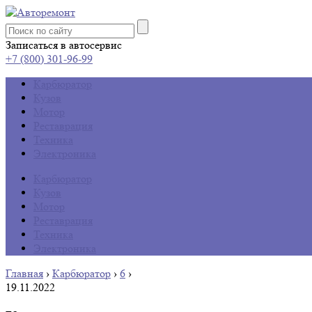
Записаться в автосервис
+7 (800) 301-96-99
Карбюратор
Кузов
Мотор
Реставрация
Техника
Электроника
Карбюратор
Кузов
Мотор
Реставрация
Техника
Электроника
Главная
›
Карбюратор
›
6
›
19.11.2022