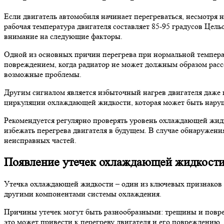
Если двигатель автомобиля начинает перегреваться, несмотря 
рабочая температура двигателя составляет 85-95 градусов Цел
внимание на следующие факторы.
Одной из основных причин перегрева при нормальной температу
повреждением, когда радиатор не может должным образом рассе
возможные проблемы.
Другим сигналом является избыточный нагрев двигателя даже 
циркуляции охлаждающей жидкости, которая может быть наруше
Рекомендуется регулярно проверять уровень охлаждающей жидко
избежать перегрева двигателя в будущем. В случае обнаружен
неисправных частей.
Появление утечек охлаждающей жидкост
Утечка охлаждающей жидкости – один из ключевых признаков н
другими компонентами системы охлаждения.
Причины утечек могут быть разнообразными: трещины и повреж
это может привести к перегреву двигателя и его повреждению.