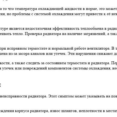
на то что температура охлаждающей жидкости в норме, это може
ьсия, но проблемы с системой охлаждения могут привести к её н
ре является недостаточная эффективность теплообмена в радиат
ивать тепло. Проверка радиатора на наличие загрязнений, а так
при исправном термостате и нормальной работе вентилятора. В 
на из-за засора каналов или утечек. Эти нарушения снижают д
сти, а также следить за состоянием термостата и радиатора. Пе
ия утечек или повреждений компонентов системы охлаждения, н
и
еисправности радиатора. Этот симптом может указывать на повр
дения корпуса радиатора, износ шлангов, неплотности в местах