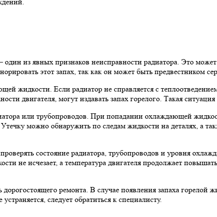
ждений.
– один из явных признаков неисправности радиатора. Это может
гнорировать этот запах, так как он может быть предвестником с
щей жидкости. Если радиатор не справляется с теплоотведением,
ности двигателя, могут издавать запах горелого. Такая ситуаци
иатора или трубопроводов. При попадании охлаждающей жидкос
х. Утечку можно обнаружить по следам жидкости на деталях, а 
проверять состояние радиатора, трубопроводов и уровня охла
ости не исчезает, а температура двигателя продолжает повышатьс
дорогостоящего ремонта. В случае появления запаха горелой жи
 устраняется, следует обратиться к специалисту.