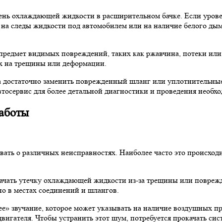
вень охлаждающей жидкости в расширительном бачке. Если уров
е на следы жидкости под автомобилем или на наличие белого дым
 предмет видимых повреждений, таких как ржавчина, потеки или
их на трещины или деформации.
 достаточно заменить поврежденный шланг или уплотнительные 
автосервис для более детальной диагностики и проведения необх
работы
ать о различных неисправностях. Наиболее часто это происход
ачать утечку охлаждающей жидкости из-за трещины или поврежд
о в местах соединений и шлангов.
» звучание, которое может указывать на наличие воздушных пр
игателя. Чтобы устранить этот шум, потребуется прокачать сис