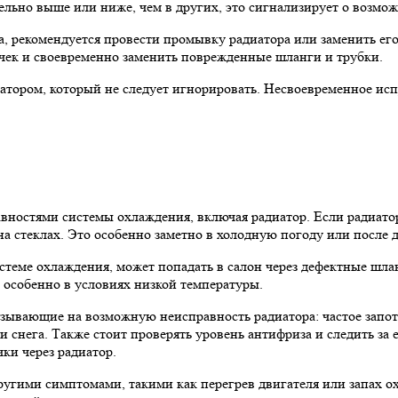
тельно выше или ниже, чем в других, это сигнализирует о возмо
 рекомендуется провести промывку радиатора или заменить его,
чек и своевременно заменить поврежденные шланги и трубки.
атором, который не следует игнорировать. Несвоевременное ис
авностями системы охлаждения, включая радиатор. Если радиато
на стеклах. Это особенно заметно в холодную погоду или после 
теме охлаждения, может попадать в салон через дефектные шлан
л, особенно в условиях низкой температуры.
зывающие на возможную неисправность радиатора: частое запот
 снега. Также стоит проверять уровень антифриза и следить за 
ки через радиатор.
другими симптомами, такими как перегрев двигателя или запах 