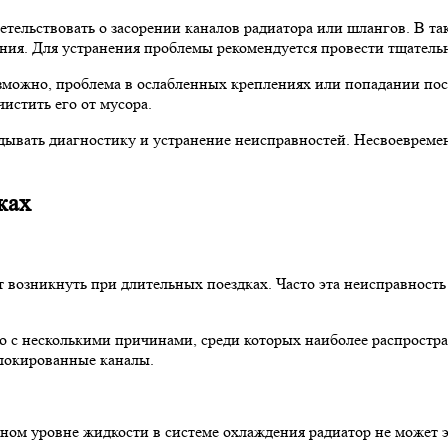
детельствовать о засорении каналов радиатора или шлангов. В т
я. Для устранения проблемы рекомендуется провести тщатель
озможно, проблема в ослабленных креплениях или попадании по
истить его от мусора.
ывать диагностику и устранение неисправностей. Несвоевреме
ках
т возникнуть при длительных поездках. Часто эта неисправность
зано с несколькими причинами, среди которых наиболее распрос
блокированные каналы.
ом уровне жидкости в системе охлаждения радиатор не может эф