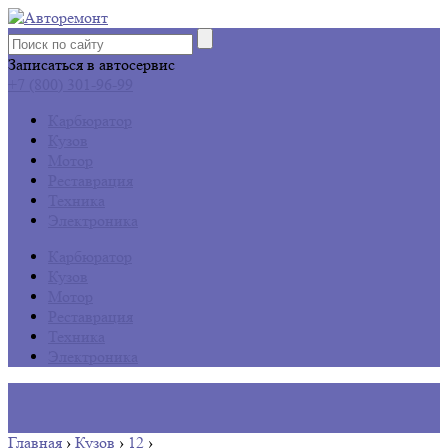
Записаться в автосервис
+7 (800) 301-96-99
Карбюратор
Кузов
Мотор
Реставрация
Техника
Электроника
Карбюратор
Кузов
Мотор
Реставрация
Техника
Электроника
Главная
›
Кузов
›
12
›