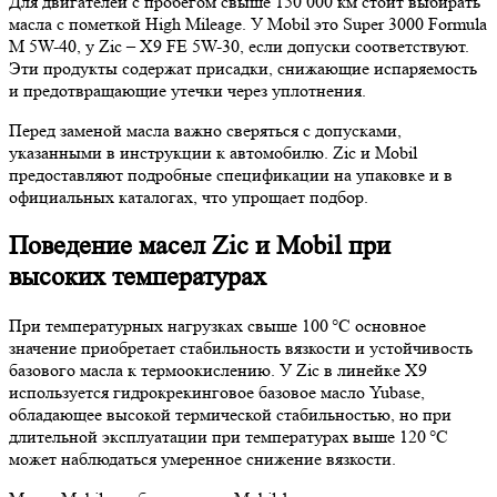
Для двигателей с пробегом свыше 150 000 км стоит выбирать
масла с пометкой High Mileage. У Mobil это Super 3000 Formula
M 5W-40, у Zic – X9 FE 5W-30, если допуски соответствуют.
Эти продукты содержат присадки, снижающие испаряемость
и предотвращающие утечки через уплотнения.
Перед заменой масла важно сверяться с допусками,
указанными в инструкции к автомобилю. Zic и Mobil
предоставляют подробные спецификации на упаковке и в
официальных каталогах, что упрощает подбор.
Поведение масел Zic и Mobil при
высоких температурах
При температурных нагрузках свыше 100 °C основное
значение приобретает стабильность вязкости и устойчивость
базового масла к термоокислению. У Zic в линейке X9
используется гидрокрекинговое базовое масло Yubase,
обладающее высокой термической стабильностью, но при
длительной эксплуатации при температурах выше 120 °C
может наблюдаться умеренное снижение вязкости.