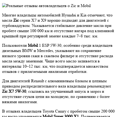
Многие владельцы автомобилей Hyundai и Kia отмечают, что
масла
Zic
серии X7 и X9 хорошо подходят для двигателей с
турбонаддувом. Указывается стабильное давление масла при
пробеге свыше 100 000 км и отсутствие нагара под клапанной
крышкой при регулярной замене каждые 7–8 тыс. км.
Пользователи
Mobil
1 ESP 5W-30, особенно среди владельцев
дизельных BMW и Mercedes, указывают на сохранение
низкого уровня сажи в сажевом фильтре и отсутствие расхода
масла между заменами. Чаще всего масло заливается в
интервалы 10–12 тыс. км, что подтверждается множеством
отзывов с прилагаемыми анализами отработки.
Для двигателей Renault с алюминиевым блоком и цепным
приводом распределительного вала владельцы рекомендуют
Zic X7 5W-30
, ссылаясь на улучшенный запуск в мороз и
отсутствие стуков цепи на холодную, по сравнению с более
вязкими аналогами.
В отзывах владельцев Toyota Camry с пробегом свыше 200 000
км часто упоминается
Mobil Super 3000 X1
. Подчеркивается