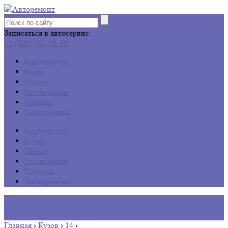
Записаться в автосервис
+7 (800) 301-96-99
Карбюратор
Кузов
Мотор
Реставрация
Техника
Электроника
Карбюратор
Кузов
Мотор
Реставрация
Техника
Электроника
Главная
›
Кузов
›
14
›