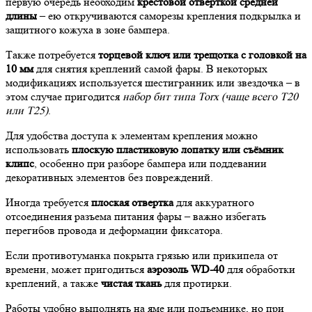
первую очередь необходим
крестовой отверткой средней
длины
– ею откручиваются саморезы крепления подкрылка и
защитного кожуха в зоне бампера.
Также потребуется
торцевой ключ или трещотка с головкой на
10 мм
для снятия креплений самой фары. В некоторых
модификациях используется шестигранник или звездочка – в
этом случае пригодится
набор бит типа Torx (чаще всего T20
или T25)
.
Для удобства доступа к элементам крепления можно
использовать
плоскую пластиковую лопатку или съёмник
клипс
, особенно при разборе бампера или поддевании
декоративных элементов без повреждений.
Иногда требуется
плоская отвертка
для аккуратного
отсоединения разъема питания фары – важно избегать
перегибов провода и деформации фиксатора.
Если противотуманка покрыта грязью или прикипела от
времени, может пригодиться
аэрозоль WD-40
для обработки
креплений, а также
чистая ткань
для протирки.
Работы удобно выполнять на яме или подъемнике, но при