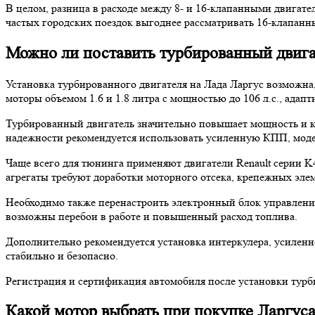
В целом, разница в расходе между 8- и 16-клапанными двигателя
частых городских поездок выгоднее рассматривать 16-клапанн
Можно ли поставить турбированный двига
Установка турбированного двигателя на Лада Ларгус возможна
моторы объемом 1.6 и 1.8 литра с мощностью до 106 л.с., ада
Турбированный двигатель значительно повышает мощность и кр
надежности рекомендуется использовать усиленную КПП, мод
Чаще всего для тюнинга применяют двигатели Renault серии K
агрегаты требуют доработки моторного отсека, крепежных эле
Необходимо также перенастроить электронный блок управлени
возможны перебои в работе и повышенный расход топлива.
Дополнительно рекомендуется установка интеркулера, усиленн
стабильно и безопасно.
Регистрация и сертификация автомобиля после установки тур
Какой мотор выбрать при покупке Ларгуса