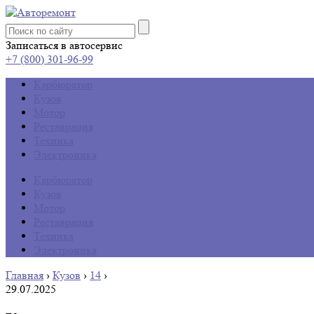
Записаться в автосервис
+7 (800) 301-96-99
Карбюратор
Кузов
Мотор
Реставрация
Техника
Электроника
Карбюратор
Кузов
Мотор
Реставрация
Техника
Электроника
Главная
›
Кузов
›
14
›
29.07.2025