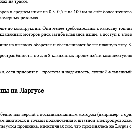
нах на трассе.
ров в среднем ниже на 0,3–0,5 л на 100 км за счёт более точно
вномерных режимах.
ще по конструкции. Они менее требовательны к качеству топлива
клапанных моторов риск загиба клапанов выше, а доступ к элеме
ше на высоких оборотах и обеспечивают более плавную тягу. 8-
остранённость, но для 8-клапанных проще найти комплектующи
ии:
если приоритет – простота и надёжность, лучше 8-клапанный.
ены на Ларгусе
обенно для версий с восьмиклапанным мотором (например, с ор
ам двигателя и точкам подключения к штатной электропроводке
льзуется прошивка, идентичная той, что применялась на Largus 