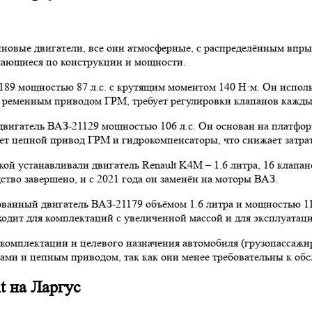
иновые двигатели, все они атмосферные, с распределённым впр
ичающиеся по конструкции и мощности.
9 мощностью 87 л.с. с крутящим моментом 140 Н·м. Он использ
ременным приводом ГРМ, требует регулировки клапанов каждые
игатель ВАЗ-21129 мощностью 106 л.с. Он основан на платформ
ет цепной привод ГРМ и гидрокомпенсаторы, что снижает затра
й устанавливали двигатель Renault K4M – 1.6 литра, 16 клапан
тво завершено, и с 2021 года он заменён на моторы ВАЗ.
ованный двигатель ВАЗ-21179 объёмом 1.6 литра и мощностью 11
дит для комплектаций с увеличенной массой и для эксплуатаци
 комплектации и целевого назначения автомобиля (грузопассажир
ами и цепным приводом, так как они менее требовательны к об
t на Ларгус