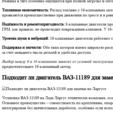
Разница в тяге особенно ощущается при полной загрузке и обго
Топливная экономичность:
Расход топлива у 16-клапанных мото
проявляется преимущественно при движении по трассе и в ра
Надёжность и ремонтопригодность:
8-клапанные двигатели про
ГРМ, как правило, не происходит повреждения клапанов. У 16-
Уровень шума и вибраций:
16-клапанные двигатели работают ти
Поддержка и запчасти:
Оба типа моторов имеют широкую распр
за счёт меньшего числа деталей и удобства доступа.
Выбор между 8 и 16 клапанами зависит от условий эксплуатац
предпочтительнее 16-клапанный мотор.
Подходит ли двигатель ВАЗ-11189 для зам
Установка ВАЗ-11189 на Лада Ларгус технически возможна, ос
Основное преимущество – совместимость по креплениям, опор
интегрирован без значительных доработок, особенно если испо