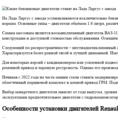
На Лада Ларгус с завода устанавливаются исключительно бенз
нормам. Основные типы – двигатели объёмом 1.6 литра, разл
Самым массовым является восьмиклапанный двигатель ВАЗ-1118
конструкции и доступной стоимостью обслуживания. Оснащён 
Следующий по распространённости – шестнадцатиклапанный дв
Характеризуется более ровной тягой и лучшей динамикой. Име
Для некоторых версий с кондиционером или усиленной подвеско
ременной привод и хорошую ресурсность. Однако его производс
Начиная с 2022 года на часть машин стали ставить модернизир
облегчённый поршневой комплект и цепной привод ГРМ. Подхо
Выбор конкретного двигателя зависит от года выпуска, уровня
эксплуатации предпочтительнее двигатели с гидрокомпенсатор
Особенности установки двигателей Renaul