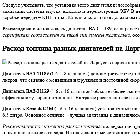
Следует учитывать, что установка этого двигателя целесообраз
адаптации системы впуска, выхлопа и перенастройки ЭБУ. В не
коробке передач – КПП типа JR5 или аналогичная должна быть
Рекомендовано
использовать двигатель ВАЗ-11189, если ранее 
сертификата соответствия на такой тип замены желательно
, ос
Расход топлива разных двигателей на Ларгу
Двигатель ВАЗ-11189
(1.6 л, 8 клапанов) демонстрирует средни
литров, что связано с меньшими нагрузками и постоянной ско
Двигатель ВАЗ-21129
(1.6 л, 16 клапанов) обладает более экон
эффективному горению топлива. На трассе расход снижается до
Двигатель Renault K4M
(1.6 л, 16 клапанов) установленный на 
6.3 литра. Основное отличие – лучшая адаптация к динамичном
Рекомендации по снижению расхода топлива:
поддержание прав
и излишнего холостого хода. Использование качественного топ