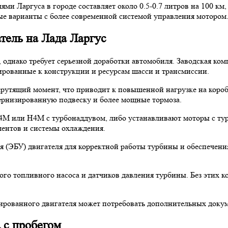
ми Ларгуса в городе составляет около 0.5-0.7 литров на 100 км, 
ые варианты с более современной системой управления мотором
тель на Лада Ларгус
, однако требует серьезной доработки автомобиля. Заводская к
птированные к конструкции и ресурсам шасси и трансмиссии.
утящий момент, что приводит к повышенной нагрузке на коробк
ернизированную подвеску и более мощные тормоза.
4M или H4M с турбонаддувом, либо устанавливают моторы с турб
ментов и системы охлаждения.
я (ЭБУ) двигателя для корректной работы турбины и обеспечен
ого топливного насоса и датчиков давления турбины. Без этих 
бированного двигателя может потребовать дополнительных докум
 с пробегом