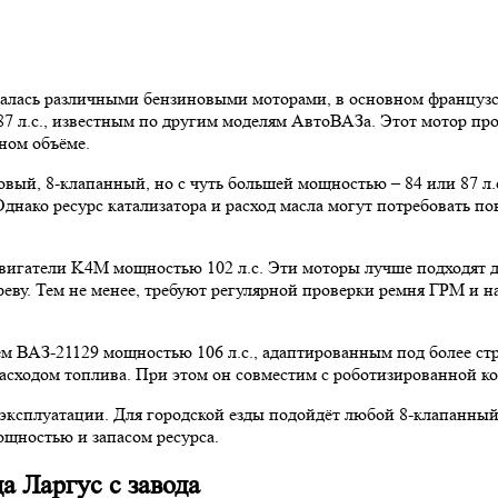
товалась различными бензиновыми моторами, в основном француз
87 л.с., известным по другим моделям АвтоВАЗа. Этот мотор пр
ном объёме.
овый, 8-клапанный, но с чуть большей мощностью – 84 или 87 л.с
Однако ресурс катализатора и расход масла могут потребовать 
двигатели K4M мощностью 102 л.с. Эти моторы лучше подходят 
реву. Тем не менее, требуют регулярной проверки ремня ГРМ и 
м ВАЗ-21129 мощностью 106 л.с., адаптированным под более стр
ходом топлива. При этом он совместим с роботизированной кор
эксплуатации. Для городской езды подойдёт любой 8-клапанный в
ощностью и запасом ресурса.
а Ларгус с завода