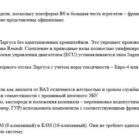
одели, поскольку платформа B0 и большая часть агрегатов – фран
 не представлены официально.
 Ларгуса без адаптационных кронштейнов. Это упрощает произв
тана Renault. Сцепление и приводные валы полностью унифицир
блоки управления двигателем (ECU) устанавливаются типа Sagem
рного отсека Ларгуса с учётом норм токсичности – Евро-4 или
так как аналоги от ВАЗ отличаются жёсткостью и сроком службы
ки совместимости с прошивкой штатного ЭБУ.
з, кислорода и положения коленвала – перепиновка недопустим
онер, ГУР) использовать компоненты с соответствующими франц
7M (8-клапанный) и K4M (16-клапанный). Они не требуют адапта
ую систему.