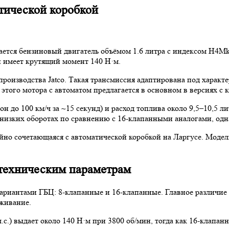
атической коробкой
ается бензиновый двигатель объёмом 1.6 литра с индексом H4Mk
и имеет крутящий момент 140 Н·м.
производства Jatco. Такая трансмиссия адаптирована под характ
этого мотора с автоматом предлагается в основном в версиях с 
н до 100 км/ч за ~15 секунд) и расход топлива около 9,5–10,5 л
низких оборотах по сравнению с 16-клапанными аналогами, одн
рийно сочетающаяся с автоматической коробкой на Ларгусе. Мод
 техническим параметрам
ариантами ГБЦ: 8-клапанные и 16-клапанные. Главное различие
уживание.
.с.) выдает около 140 Н·м при 3800 об/мин, тогда как 16-клапанн