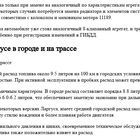
на только при замене на аналогичный по характеристикам агрега
которых случаях потребуется замена радиатора и элементов сис
 совместима с колоколом и маховиком мотора 11189.
на автомобиле уже стоял аналогичный 8-клапанный агрегат, и тре
обенно при регистрации изменений в ГИБДД.
се в городе и на трассе
й расход топлива около 9.5 литров на 100 км в городских условия
ростью. При активной эксплуатации в пробках расход может пре
омичным характером. В городе расход составляет порядка 8.8 лит
 6.0-6.2 литров, что обеспечивает заметную экономию при дальн
некоторых версиях Ларгуса, имеет средний городской расход окол
у стилю вождения и более плавная работа двигателя.
ильного давления в шинах, своевременное техническое обслужив
лива также положительно влияет на расход.