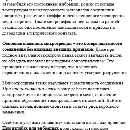
автомобиля это постоянные вибрации, резкие перепады
температуры и неоднородность материалов соединения –
например, различие в коэффициентах теплового расширения
меди и припоя. Такие микродефекты невидимы на ранней
стадии, но они постепенно накапливаются и приводят к
деградации электрического контакта.
Основная опасность микротрещин – это потеря надежности
соединения без видимых внешних признаков.
Даже при
полном визуальном контроле пайка может выглядеть целой,
но обладать высоким переходным сопротивлением. Это
приводит к локальному нагреву, что в условиях
ограниченного охлаждения под капотом ускоряет разрушение.
Микротрещины также нарушают герметичность соединения.
При проникновении влаги
в зону дефекта возникают
электрохимические процессы: коррозия меди, окисление
припоя и образование токопроводящих отложений. Всё это
снижает изоляционные свойства и создаёт риск короткого
замыкания.
Особенно уязвимы запаянные жилы многожильных проводов.
При изгибах или вибрациях
происходит усталостное