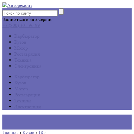
Записаться в автосервис
+7 (800) 301-96-99
Карбюратор
Кузов
Мотор
Реставрация
Техника
Электроника
Карбюратор
Кузов
Мотор
Реставрация
Техника
Электроника
Главная
›
Кузов
›
18
›