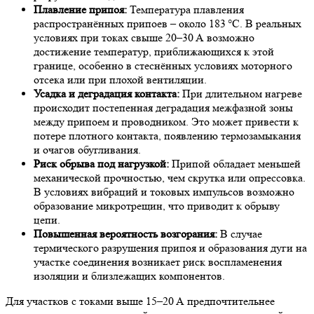
Плавление припоя:
Температура плавления
распространённых припоев – около 183 °C. В реальных
условиях при токах свыше 20–30 А возможно
достижение температур, приближающихся к этой
границе, особенно в стеснённых условиях моторного
отсека или при плохой вентиляции.
Усадка и деградация контакта:
При длительном нагреве
происходит постепенная деградация межфазной зоны
между припоем и проводником. Это может привести к
потере плотного контакта, появлению термозамыкания
и очагов обугливания.
Риск обрыва под нагрузкой:
Припой обладает меньшей
механической прочностью, чем скрутка или опрессовка.
В условиях вибраций и токовых импульсов возможно
образование микротрещин, что приводит к обрыву
цепи.
Повышенная вероятность возгорания:
В случае
термического разрушения припоя и образования дуги на
участке соединения возникает риск воспламенения
изоляции и близлежащих компонентов.
Для участков с токами выше 15–20 А предпочтительнее