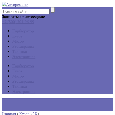
Записаться в автосервис
+7 (800) 301-96-99
Карбюратор
Кузов
Мотор
Реставрация
Техника
Электроника
Карбюратор
Кузов
Мотор
Реставрация
Техника
Электроника
Главная
›
Кузов
›
18
›