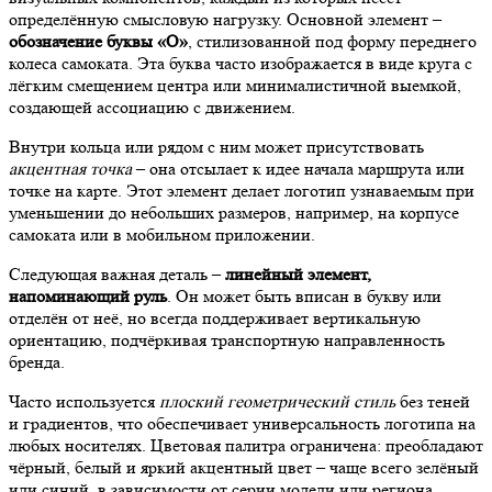
определённую смысловую нагрузку. Основной элемент –
обозначение буквы «О»
, стилизованной под форму переднего
колеса самоката. Эта буква часто изображается в виде круга с
лёгким смещением центра или минималистичной выемкой,
создающей ассоциацию с движением.
Внутри кольца или рядом с ним может присутствовать
акцентная точка
– она отсылает к идее начала маршрута или
точке на карте. Этот элемент делает логотип узнаваемым при
уменьшении до небольших размеров, например, на корпусе
самоката или в мобильном приложении.
Следующая важная деталь –
линейный элемент,
напоминающий руль
. Он может быть вписан в букву или
отделён от неё, но всегда поддерживает вертикальную
ориентацию, подчёркивая транспортную направленность
бренда.
Часто используется
плоский геометрический стиль
без теней
и градиентов, что обеспечивает универсальность логотипа на
любых носителях. Цветовая палитра ограничена: преобладают
чёрный, белый и яркий акцентный цвет – чаще всего зелёный
или синий, в зависимости от серии модели или региона