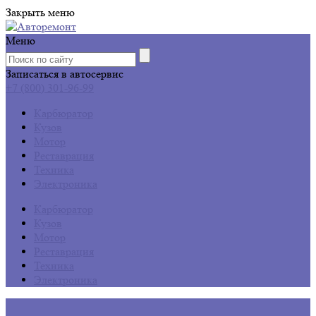
Закрыть меню
Меню
Записаться в автосервис
+7 (800) 301-96-99
Карбюратор
Кузов
Мотор
Реставрация
Техника
Электроника
Карбюратор
Кузов
Мотор
Реставрация
Техника
Электроника